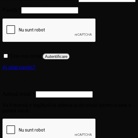
Obligatoriu
Parolă
*
Ține-mă minte
Autentificare
Ai uitat parola?
Înregistrare
Obligatoriu
Adresă email
*
Va fi trimisă o legătură la adresa ta de email pentru a seta o
parolă nouă.