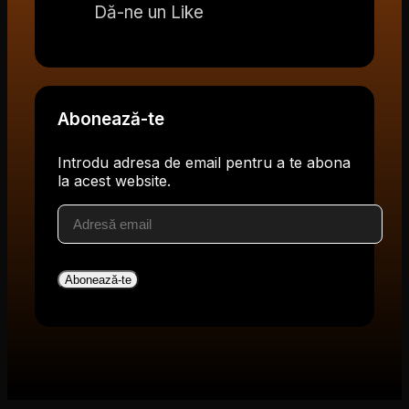
Dă-ne un Like
Abonează-te
Introdu adresa de email pentru a te abona
la acest website.
Adresă
email
Abonează-te
V