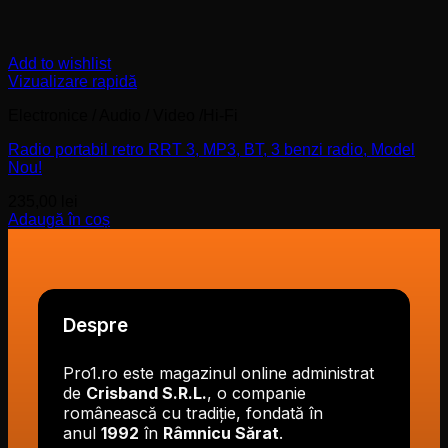
Add to wishlist
Vizualizare rapidă
Electronice / Audio / Video /Hi-Fi
Radio portabil retro RRT 3, MP3, BT, 3 benzi radio, Model
Nou!
235,00
lei
Adaugă în coș
Despre
Pro1.ro este magazinul online administrat
de
Crisband S.R.L.
, o companie
românească cu tradiție, fondată în
anul
1992
în
Râmnicu Sărat
.