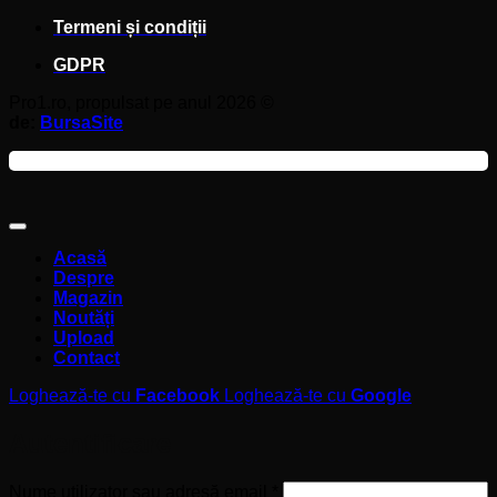
Termeni și condiții
GDPR
Pro1.ro, propulsat pe anul 2026 ©
de:
BursaSite
Acasă
Despre
Magazin
Noutăți
Upload
Contact
Loghează-te cu
Facebook
Loghează-te cu
Google
Autentificare
Obligatoriu
Nume utilizator sau adresă email
*