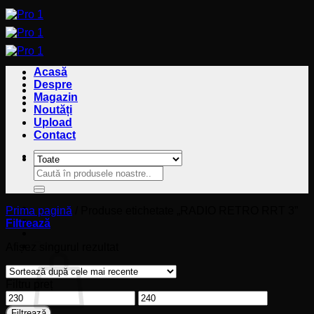
Sari
la
conținut
Acasă
Despre
Magazin
Noutăți
Upload
Contact
Caută
Caută
după:
după:
Prima pagină
/
Produse etichetate „RADIO RETRO RRT 3”
Filtrează
Coș
Afișez singurul rezultat
Filtru preț
Preț
Preț
minim
maxim
Filtrează