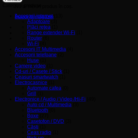
Categorii produse
Nu ai niciun produs în coș.
Accesorii internet
(13)
Înapoi la magazin
Adaptoare
(3)
Plăci reţea
(1)
Range extender Wi-Fi
(1)
Router
(6)
Wi-Fi
(4)
Accesorii IT Multimedia
(4)
Accesorii telefoane
(2)
Huse
(1)
Camere video
(1)
Cd-uri / Casete / Stick
(1)
Ceasuri smartwatch
(1)
Electrocasnice
(1)
Automate cafea
(0)
Grill
(1)
Electronice / Audio / Video /Hi-Fi
(49)
Auto cd / Multimedia
(3)
Bluetooth
(0)
Boxe
(27)
Casetofon / DVD
(3)
Căşti
(1)
Ceas radio
(1)
Pick-up
(7)