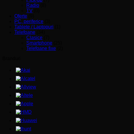
Radio
(8)
TV
(0)
Oferte
(9)
PC, periferice
(3)
Tablete / Laptopuri
(1)
Telefoane
(34)
Clasice
(7)
Smartphone
(25)
Telefoane fixe
(2)
Branduri