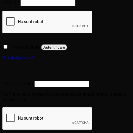
Obligatoriu
Parolă
*
Ține-mă minte
Autentificare
Ai uitat parola?
Înregistrare
Obligatoriu
Adresă email
*
Va fi trimisă o legătură la adresa ta de email pentru a seta o
parolă nouă.