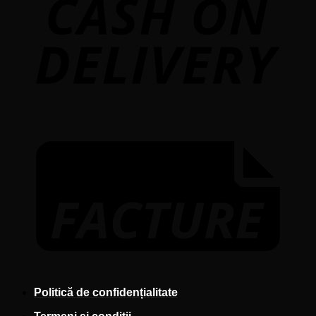
F
Politică de confidențialitate