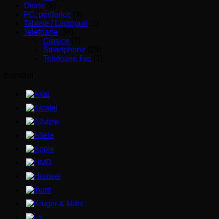
Oferte
(9)
PC, periferice
(3)
Tablete / Laptopuri
(1)
Telefoane
(34)
Clasice
(7)
Smartphone
(25)
Telefoane fixe
(2)
Branduri