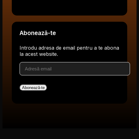
Abonează-te
Introdu adresa de email pentru a te abona
la acest website.
Adresă
email
Abonează-te
V