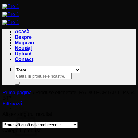
Sari
la
conținut
Acasă
Despre
Magazin
Noutăți
Upload
Contact
Caută
Caută
după:
după:
Prima pagină
/
Produse etichetate „RADIO PORTABIL IPX54
BT”
Filtrează
Coș
Afișez singurul rezultat
Categorii produse