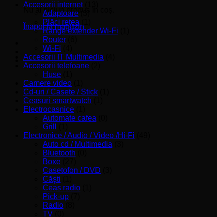
Accesorii internet
(13)
Nu ai niciun produs în coș.
Adaptoare
(3)
Plăci reţea
(1)
Înapoi la magazin
Range extender Wi-Fi
(1)
Router
(6)
Wi-Fi
(4)
Accesorii IT Multimedia
(4)
Accesorii telefoane
(2)
Huse
(1)
Camere video
(1)
Cd-uri / Casete / Stick
(1)
Ceasuri smartwatch
(1)
Electrocasnice
(1)
Automate cafea
(0)
Grill
(1)
Electronice / Audio / Video /Hi-Fi
(49)
Auto cd / Multimedia
(3)
Bluetooth
(0)
Boxe
(27)
Casetofon / DVD
(3)
Căşti
(1)
Ceas radio
(1)
Pick-up
(7)
Radio
(8)
TV
(0)