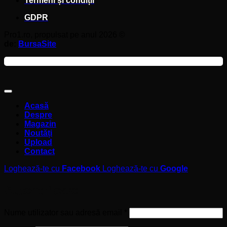
Termeni și condiții
GDPR
Pro1.ro, propulsat pe anul 2026 ©
de:
BursaSite
Acasă
Despre
Magazin
Noutăți
Upload
Contact
Loghează-te cu
Facebook
Loghează-te cu
Google
Autentificare
Obligatoriu
Nume utilizator sau adresă email
*