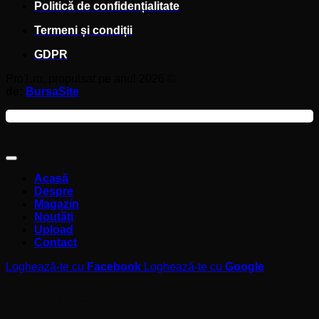
Politică de confidențialitate
Termeni și condiții
GDPR
Pro1.ro, propulsat pe anul 2026 ©
de:
BursaSite
Acasă
Despre
Magazin
Noutăți
Upload
Contact
Loghează-te cu
Facebook
Loghează-te cu
Google
Autentificare