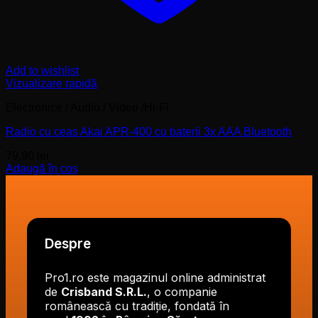
Add to wishlist
Vizualizare rapidă
Electronice / Audio / Video /Hi-Fi
Radio cu ceas Akai APR-400 cu baterii 3x AAA Bluetooth
79,90
lei
Adaugă în coș
Despre
Pro1.ro este magazinul online administrat
de
Crisband S.R.L.
, o companie
românească cu tradiție, fondată în