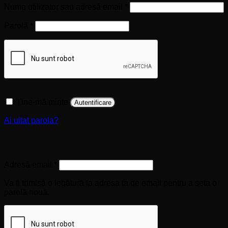
Obligatoriu
Nume utilizator sau adresă email
*
Obligatoriu
Parolă
*
Ține-mă minte
Autentificare
Ai uitat parola?
Înregistrare
Obligatoriu
Adresă email
*
Va fi trimisă o legătură la adresa ta de email pentru a seta o
parolă nouă.