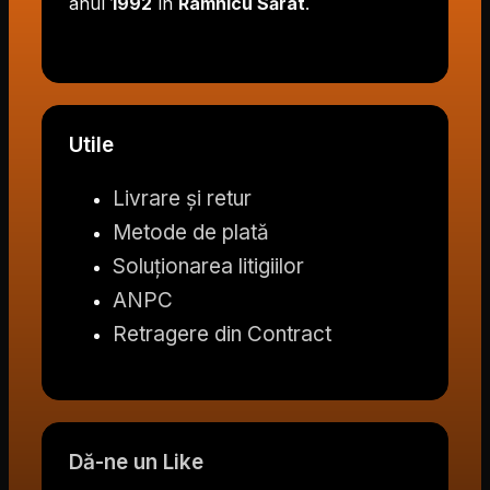
anul
1992
în
Râmnicu Sărat
.
Utile
Livrare și retur
Metode de plată
Soluționarea litigiilor
ANPC
Retragere din Contract
Dă-ne un Like