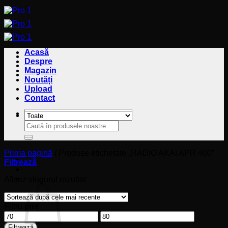
Sari
la
conținut
Acasă
Despre
Magazin
Noutăți
Upload
Contact
Caută
Caută
după:
după:
Prima pagină
/
Produse etichetate „RADIO AKAI APR 400”
Filtrează
Coș
Afișez singurul rezultat
Filtru preț
Preț
Preț
minim
maxim
Filtrează