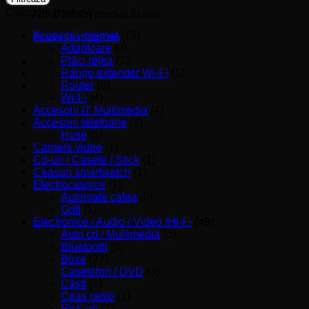
Categorii produse
Nu ai niciun produs în coș.
Accesorii internet
(13)
Înapoi la magazin
Adaptoare
(3)
Plăci reţea
(1)
Range extender Wi-Fi
(1)
Router
(6)
Wi-Fi
(4)
Accesorii IT Multimedia
(4)
Accesorii telefoane
(2)
Huse
(1)
Camere video
(1)
Cd-uri / Casete / Stick
(1)
Ceasuri smartwatch
(1)
Electrocasnice
(1)
Automate cafea
(0)
Grill
(1)
Electronice / Audio / Video /Hi-Fi
(49)
Auto cd / Multimedia
(3)
Bluetooth
(0)
Boxe
(27)
Casetofon / DVD
(3)
Căşti
(1)
Ceas radio
(1)
Pick-up
(7)