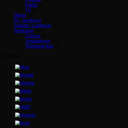
Radio
(8)
TV
(0)
Oferte
(9)
PC, periferice
(3)
Tablete / Laptopuri
(1)
Telefoane
(34)
Clasice
(7)
Smartphone
(25)
Telefoane fixe
(2)
Branduri