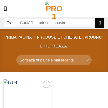
Sari
la
conținut
Caută
după:
PRIMA PAGINĂ
/
PRODUSE ETICHETATE „PROUNU”
FILTREAZĂ
Add to
wishlist