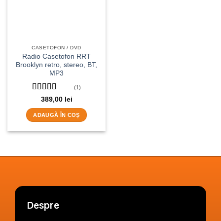
CASETOFON / DVD
Radio Casetofon RRT
Brooklyn retro, stereo, BT,
MP3
(1)
Evaluat la
5
389,00
lei
din 5
ADAUGĂ ÎN COȘ
Despre