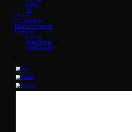
Radio
(8)
TV
(0)
Oferte
(9)
PC, periferice
(3)
Tablete / Laptopuri
(1)
Telefoane
(34)
Clasice
(7)
Smartphone
(25)
Telefoane fixe
(2)
Branduri