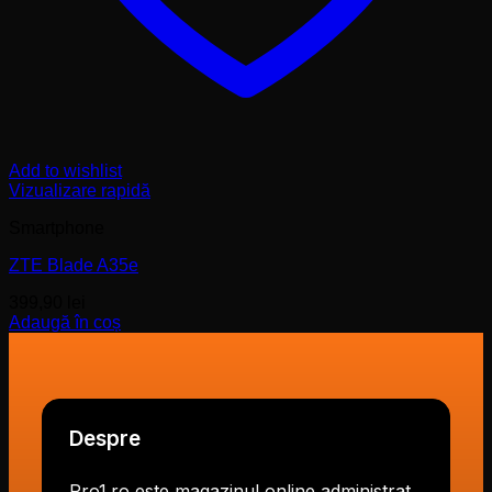
Add to wishlist
Vizualizare rapidă
Smartphone
ZTE Blade A35e
399,90
lei
Adaugă în coș
Despre
Pro1.ro este magazinul online administrat