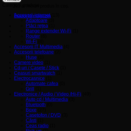
Categorii produse
Nu ai niciun produs în coș.
Accesorii internet
(13)
Înapoi la magazin
Adaptoare
(3)
Plăci reţea
(1)
Range extender Wi-Fi
(1)
Router
(6)
Wi-Fi
(4)
Accesorii IT Multimedia
(4)
Accesorii telefoane
(2)
Huse
(1)
Camere video
(1)
Cd-uri / Casete / Stick
(1)
Ceasuri smartwatch
(1)
Electrocasnice
(1)
Automate cafea
(0)
Grill
(1)
Electronice / Audio / Video /Hi-Fi
(49)
Auto cd / Multimedia
(3)
Bluetooth
(0)
Boxe
(27)
Casetofon / DVD
(3)
Căşti
(1)
Ceas radio
(1)
Pick-up
(7)