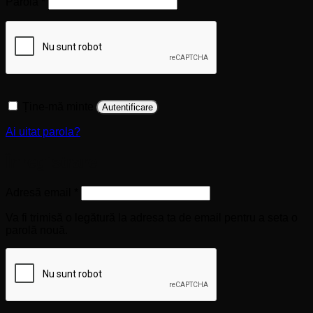
Obligatoriu
Parolă
*
Ține-mă minte
Autentificare
Ai uitat parola?
Înregistrare
Obligatoriu
Adresă email
*
Va fi trimisă o legătură la adresa ta de email pentru a seta o
parolă nouă.