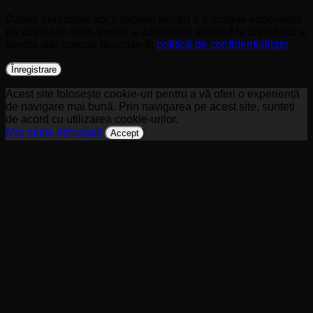
Datele personale vor fi folosite pentru a-ți susține experiența
pe acest site web, pentru a administra accesul la contul tău și
pentru alte scopuri descrise în
politică de confidențialitate
.
Înregistrare
Acest site folosește cookie-uri pentru a vă oferi o experiență
de navigare mai bună. Prin navigarea pe acest site, sunteți
de acord cu utilizarea cookie-urilor.
Mai multe informații
Accept