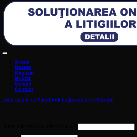
Acasă
Despre
Magazin
Noutăți
Upload
Contact
Loghează-te cu
Facebook
Loghează-te cu
Google
Autentificare
Obligatoriu
Nume utilizator sau adresă email
*