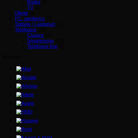
Radio
(8)
TV
(0)
Oferte
(9)
PC, periferice
(3)
Tablete / Laptopuri
(1)
Telefoane
(34)
Clasice
(7)
Smartphone
(25)
Telefoane fixe
(2)
Branduri