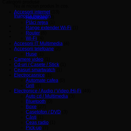
minim
maxim
Categorii produse
Nu ai niciun produs în coș.
Accesorii internet
(13)
Înapoi la magazin
Adaptoare
(3)
Plăci reţea
(1)
Range extender Wi-Fi
(1)
Router
(6)
Wi-Fi
(4)
Accesorii IT Multimedia
(4)
Accesorii telefoane
(2)
Huse
(1)
Camere video
(1)
Cd-uri / Casete / Stick
(1)
Ceasuri smartwatch
(1)
Electrocasnice
(1)
Automate cafea
(0)
Grill
(1)
Electronice / Audio / Video /Hi-Fi
(49)
Auto cd / Multimedia
(3)
Bluetooth
(0)
Boxe
(27)
Casetofon / DVD
(3)
Căşti
(1)
Ceas radio
(1)
Pick-up
(7)