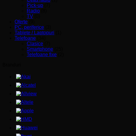
Pick-up
(7)
Radio
(8)
TV
(0)
Oferte
(9)
PC, periferice
(3)
Tablete / Laptopuri
(1)
Telefoane
(34)
Clasice
(7)
Smartphone
(25)
Telefoane fixe
(2)
Branduri