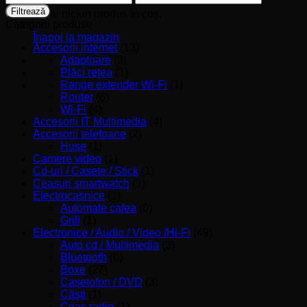
minim
maxim
Filtrează
Nu ai niciun produs în coș.
Categorii produse
Înapoi la magazin
Accesorii internet
(13)
Adaptoare
(3)
Plăci reţea
(1)
Range extender Wi-Fi
(1)
Router
(6)
Wi-Fi
(4)
Accesorii IT Multimedia
(4)
Accesorii telefoane
(2)
Huse
(1)
Camere video
(1)
Cd-uri / Casete / Stick
(1)
Ceasuri smartwatch
(1)
Electrocasnice
(1)
Automate cafea
(0)
Grill
(1)
Electronice / Audio / Video /Hi-Fi
(49)
Auto cd / Multimedia
(3)
Bluetooth
(0)
Boxe
(27)
Casetofon / DVD
(3)
Căşti
(1)
Ceas radio
(1)