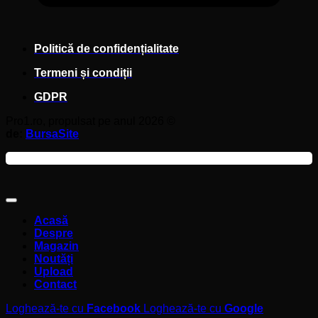
Politică de confidențialitate
Termeni și condiții
GDPR
Pro1.ro, propulsat pe anul 2026 ©
de:
BursaSite
Acasă
Despre
Magazin
Noutăți
Upload
Contact
Loghează-te cu
Facebook
Loghează-te cu
Google