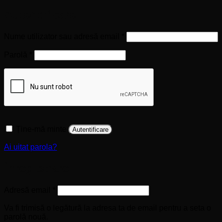
Autentificare
Obligatoriu
Nume utilizator sau adresă email
*
Obligatoriu
Parolă
*
Ține-mă minte
Autentificare
Ai uitat parola?
Înregistrare
Obligatoriu
Adresă email
*
Va fi trimisă o legătură la adresa ta de email pentru a seta o
parolă nouă.