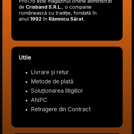
Pro1.ro este magazinul online administrat
de
Crisband S.R.L.
, o companie
românească cu tradiție, fondată în
anul
1992
în
Râmnicu Sărat
.
Utile
Livrare și retur
Metode de plată
Soluționarea litigiilor
ANPC
Retragere din Contract