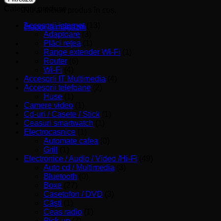
Categorii produse
Nu ai niciun produs în coș.
Accesorii internet
(13)
Înapoi la magazin
Adaptoare
(3)
Plăci reţea
(1)
Range extender Wi-Fi
(1)
Router
(6)
Wi-Fi
(4)
Accesorii IT Multimedia
(4)
Accesorii telefoane
(2)
Huse
(1)
Camere video
(1)
Cd-uri / Casete / Stick
(1)
Ceasuri smartwatch
(1)
Electrocasnice
(1)
Automate cafea
(0)
Grill
(1)
Electronice / Audio / Video /Hi-Fi
(49)
Auto cd / Multimedia
(3)
Bluetooth
(0)
Boxe
(27)
Casetofon / DVD
(3)
Căşti
(1)
Ceas radio
(1)
Pick-up
(7)