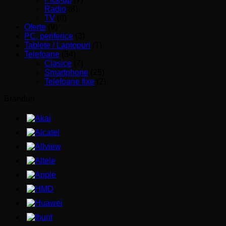
Radio
(8)
TV
(0)
Oferte
(9)
PC, periferice
(3)
Tablete / Laptopuri
(1)
Telefoane
(34)
Clasice
(7)
Smartphone
(25)
Telefoane fixe
(2)
Branduri