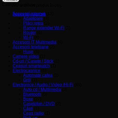
Categorii produse
Nu ai niciun produs în coș.
Accesorii internet
(13)
Înapoi la magazin
Adaptoare
(3)
Plăci reţea
(1)
Range extender Wi-Fi
(1)
Router
(6)
Wi-Fi
(4)
Accesorii IT Multimedia
(4)
Accesorii telefoane
(2)
Huse
(1)
Camere video
(1)
Cd-uri / Casete / Stick
(1)
Ceasuri smartwatch
(1)
Electrocasnice
(1)
Automate cafea
(0)
Grill
(1)
Electronice / Audio / Video /Hi-Fi
(49)
Auto cd / Multimedia
(3)
Bluetooth
(0)
Boxe
(27)
Casetofon / DVD
(3)
Căşti
(1)
Ceas radio
(1)
Pick-up
(7)