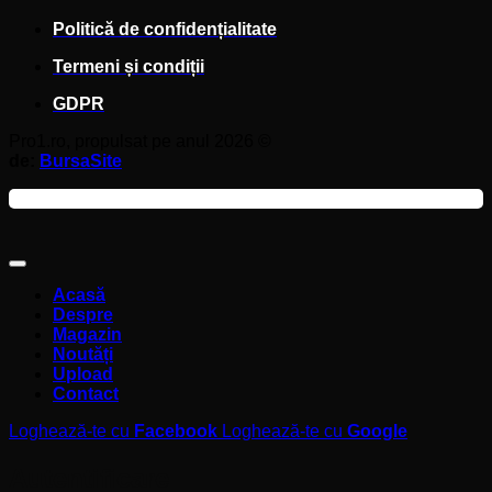
Politică de confidențialitate
Termeni și condiții
GDPR
Pro1.ro, propulsat pe anul 2026 ©
de:
BursaSite
Acasă
Despre
Magazin
Noutăți
Upload
Contact
Loghează-te cu
Facebook
Loghează-te cu
Google
Autentificare