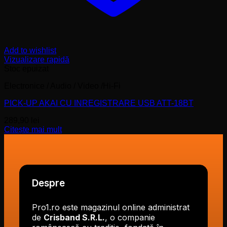
Add to wishlist
Vizualizare rapidă
Stoc epuizat
Electronice / Audio / Video /Hi-Fi
PICK-UP AKAI CU INREGISTRARE USB ATT-18BT
289,90
lei
Citește mai mult
Despre
Pro1.ro este magazinul online administrat
de
Crisband S.R.L.
, o companie