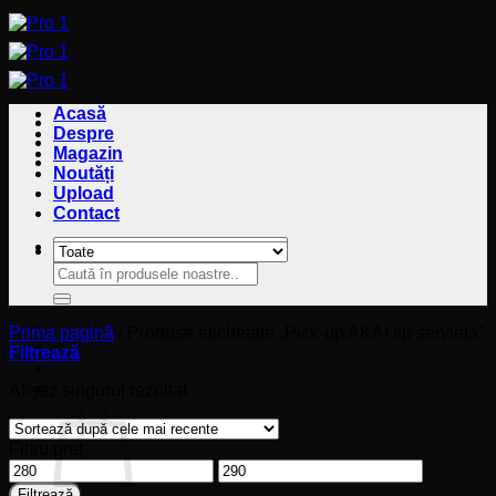
Sari
la
conținut
Acasă
Despre
Magazin
Noutăți
Upload
Contact
Caută
Caută
după:
după:
Prima pagină
/
Produse etichetate „Pick-up AKAI tip servieta”
Filtrează
Coș
Afișez singurul rezultat
Filtru preț
Preț
Preț
minim
maxim
Filtrează