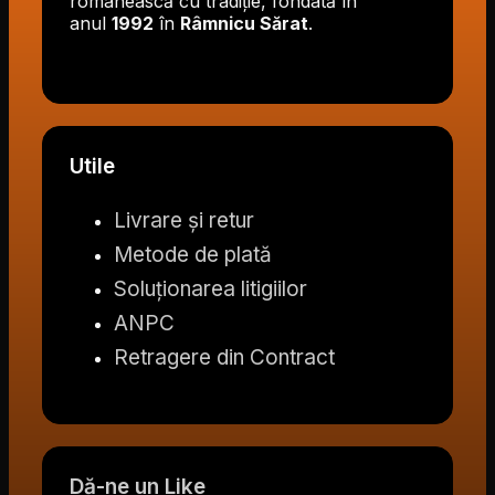
românească cu tradiție, fondată în
anul
1992
în
Râmnicu Sărat
.
Utile
Livrare și retur
Metode de plată
Soluționarea litigiilor
ANPC
Retragere din Contract
Dă-ne un Like