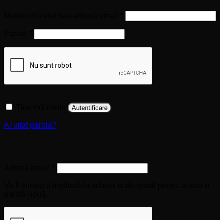
Obligatoriu
Nume utilizator sau adresă email
*
Obligatoriu
Parolă
*
Ține-mă minte
Autentificare
Ai uitat parola?
Înregistrare
Obligatoriu
Adresă email
*
Va fi trimisă o legătură la adresa ta de email pentru a seta o
parolă nouă.