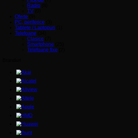
Radio
(8)
TV
(0)
Oferte
(9)
PC, periferice
(3)
Tablete / Laptopuri
(1)
Telefoane
(34)
Clasice
(7)
Smartphone
(25)
Telefoane fixe
(2)
Branduri