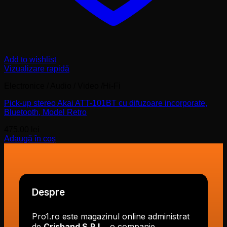
Add to wishlist
Vizualizare rapidă
Electronice / Audio / Video /Hi-Fi
Pick-up stereo Akai ATT-101BT cu difuzoare incorporate,
Bluetooth, Model Retro
475,00
lei
Adaugă în coș
Despre
Pro1.ro este magazinul online administrat
de
Crisband S.R.L.
, o companie