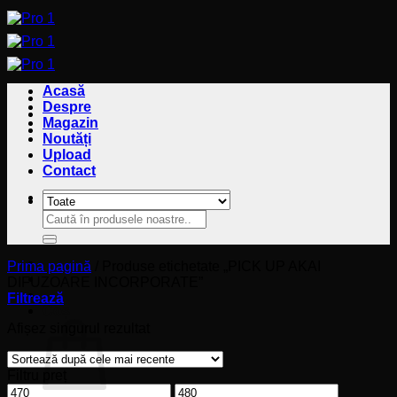
Sari
la
conținut
Acasă
Despre
Magazin
Noutăți
Upload
Contact
Caută
Caută
după:
după:
Prima pagină
/
Produse etichetate „PICK UP AKAI
DIFUZOARE INCORPORATE”
Filtrează
Coș
Afișez singurul rezultat
Filtru preț
Preț
Preț