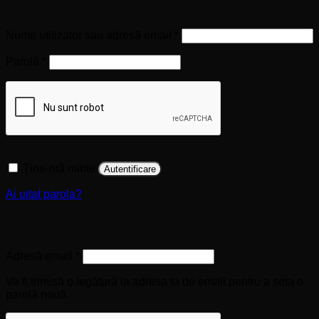
Autentificare
Obligatoriu
Nume utilizator sau adresă email
*
Obligatoriu
Parolă
*
Ține-mă minte
Autentificare
Ai uitat parola?
Înregistrare
Obligatoriu
Adresă email
*
Va fi trimisă o legătură la adresa ta de email pentru a seta o
parolă nouă.