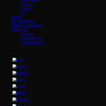
Pick-up
(7)
Radio
(8)
TV
(0)
Oferte
(9)
PC, periferice
(3)
Tablete / Laptopuri
(1)
Telefoane
(34)
Clasice
(7)
Smartphone
(25)
Telefoane fixe
(2)
Branduri