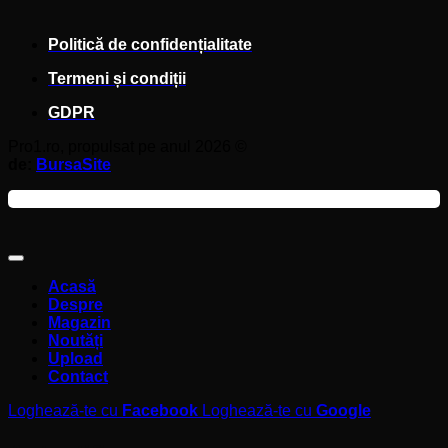
Politică de confidențialitate
Termeni și condiții
GDPR
Pro1.ro, propulsat pe anul 2026 ©
de:
BursaSite
Acasă
Despre
Magazin
Noutăți
Upload
Contact
Loghează-te cu
Facebook
Loghează-te cu
Google