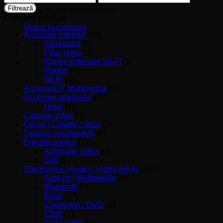
minim
maxim
Filtrează
Nu ai niciun produs în coș.
Categorii produse
Înapoi la magazin
Accesorii internet
(13)
Adaptoare
(3)
Plăci reţea
(1)
Range extender Wi-Fi
(1)
Router
(6)
Wi-Fi
(4)
Accesorii IT Multimedia
(4)
Accesorii telefoane
(2)
Huse
(1)
Camere video
(1)
Cd-uri / Casete / Stick
(1)
Ceasuri smartwatch
(1)
Electrocasnice
(1)
Automate cafea
(0)
Grill
(1)
Electronice / Audio / Video /Hi-Fi
(49)
Auto cd / Multimedia
(3)
Bluetooth
(0)
Boxe
(27)
Casetofon / DVD
(3)
Căşti
(1)
Ceas radio
(1)