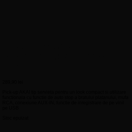
PICK-UP AKAI CU
INREGISTRARE USB ATT-
18BT
289,90
lei
Pick-up AKAI tip servieta pentru un look compact si utilizare
functionala cu functie de auto stop a bratului platanului, mufa
RCA, conexiune AUX-IN, functie de inregistrare de pe vinil
pe USB
Stoc epuizat