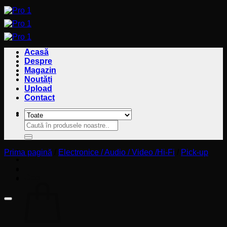
Sari
la
conținut
Acasă
Despre
Magazin
Noutăți
Upload
Contact
Caută
Caută
după:
după:
Prima pagină
/
Electronice / Audio / Video /Hi-Fi
/
Pick-up
Coș