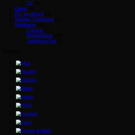
TV
(0)
Oferte
(9)
PC, periferice
(3)
Tablete / Laptopuri
(1)
Telefoane
(34)
Clasice
(7)
Smartphone
(25)
Telefoane fixe
(2)
Branduri