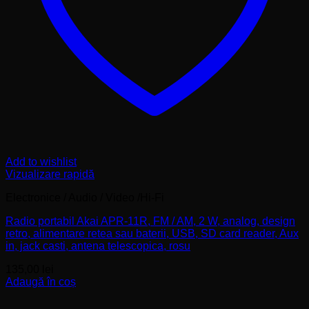
Add to wishlist
Vizualizare rapidă
Electronice / Audio / Video /Hi-Fi
Radio portabil Akai APR-11R, FM / AM, 2 W, analog, design
retro, alimentare retea sau baterii, USB, SD card reader, Aux
in, jack casti, antena telescopica, rosu
135,00
lei
Adaugă în coș