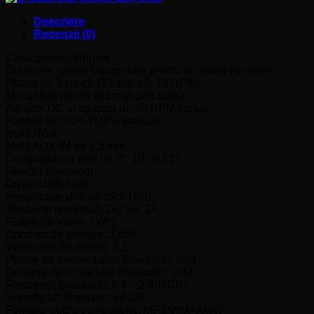
Descriere
Recenzii (0)
Caracteristici tehnice
Difuzoare stereo încorporate pentru un sunet excelent
Platan cu 3 viteze (33-1/3, 45, 78 RPM)
Mecanism platan actionat prin curea
Adaptor DC si adaptor de 45 RPM inclus.
Functie AUTO-STOP a bratului
Mufă RCA
Mufă AUX-IN de 3,5 mm
Compatibil cu vinil de 7″, 10″ și 12″.
Functie Bluetooth
Driver USB flash
Inregistrare vinil pe stick USB.
Tensiune nominală: DC 5V, 1A
Putere de ieșire: 1W*2
Consum de energie: 7,5W
Versiunea Bluetooth: 5.3
Putere de emisie canal Bluetooth: 8dB
Distanta de conectare Bluetooth: 10M
Frecvența Bluetooth: 2.4 – 2.483GHz
Suporta USB maxim: 64 GB
Formate audio compatibile: MP3/WMA/WAV