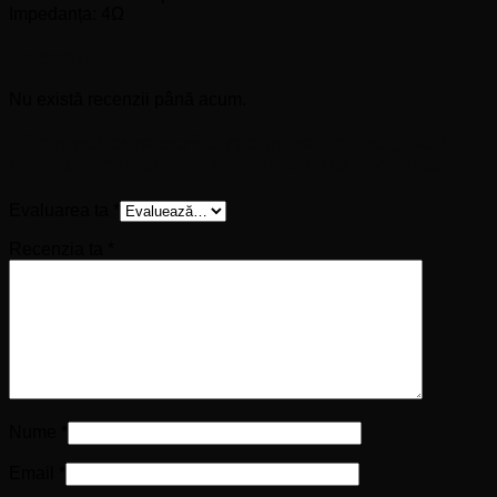
Impedanța: 4Ω
Recenzii
Nu există recenzii până acum.
Fii primul care scrii o recenzie pentru „PICK-
UP AKAI CU INREGISTRARE USB ATT-18BT”
Evaluarea ta
*
Recenzia ta
*
Nume
*
Email
*