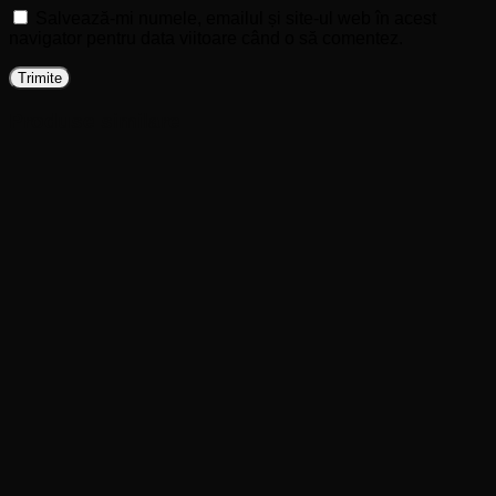
Salvează-mi numele, emailul și site-ul web în acest
navigator pentru data viitoare când o să comentez.
Produse similare