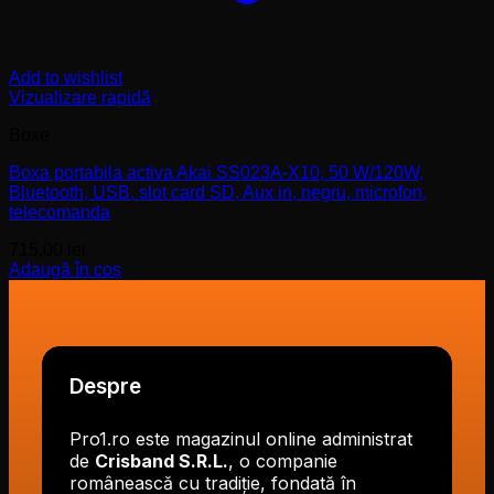
Add to wishlist
Vizualizare rapidă
Boxe
Boxa portabila activa Akai SS023A-X10, 50 W/120W,
Bluetooth, USB, slot card SD, Aux in, negru, microfon,
telecomanda
715,00
lei
Adaugă în coș
Despre
Pro1.ro este magazinul online administrat
de
Crisband S.R.L.
, o companie
românească cu tradiție, fondată în