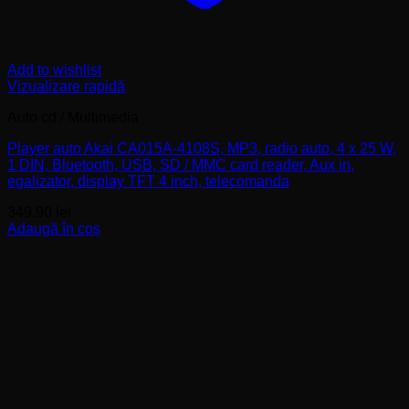
Add to wishlist
Vizualizare rapidă
Auto cd / Multimedia
Player auto Akai CA015A-4108S, MP3, radio auto, 4 x 25 W,
1 DIN, Bluetooth, USB, SD / MMC card reader, Aux in,
egalizator, display TFT 4 inch, telecomanda
349,90
lei
Adaugă în coș