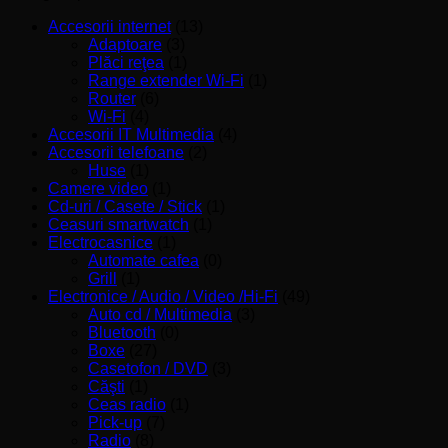
Accesorii internet
(13)
Adaptoare
(3)
Plăci reţea
(1)
Range extender Wi-Fi
(1)
Router
(6)
Wi-Fi
(4)
Accesorii IT Multimedia
(4)
Accesorii telefoane
(2)
Huse
(1)
Camere video
(1)
Cd-uri / Casete / Stick
(1)
Ceasuri smartwatch
(1)
Electrocasnice
(1)
Automate cafea
(0)
Grill
(1)
Electronice / Audio / Video /Hi-Fi
(49)
Auto cd / Multimedia
(3)
Bluetooth
(0)
Boxe
(27)
Casetofon / DVD
(3)
Căşti
(1)
Ceas radio
(1)
Pick-up
(7)
Radio
(8)