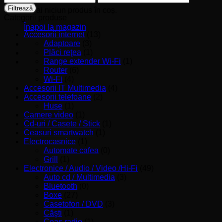
minim
maxim
Filtrează
Nu ai niciun produs în coș.
Categorii produse
Înapoi la magazin
Accesorii internet
(13)
Adaptoare
(3)
Plăci reţea
(1)
Range extender Wi-Fi
(1)
Router
(6)
Wi-Fi
(4)
Accesorii IT Multimedia
(4)
Accesorii telefoane
(2)
Huse
(1)
Camere video
(1)
Cd-uri / Casete / Stick
(1)
Ceasuri smartwatch
(1)
Electrocasnice
(1)
Automate cafea
(0)
Grill
(1)
Electronice / Audio / Video /Hi-Fi
(49)
Auto cd / Multimedia
(3)
Bluetooth
(0)
Boxe
(27)
Casetofon / DVD
(3)
Căşti
(1)
Ceas radio
(1)