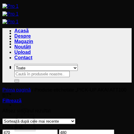
Sari
la
conținut
Acasă
Despre
Magazin
Noutăți
Upload
Contact
Caută
Caută
după:
după:
Prima pagină
/
Produse etichetate „PICK-UP AKAI ATT100
BT”
Filtrează
Coș
Afișez singurul rezultat
Filtru preț
Preț
Preț