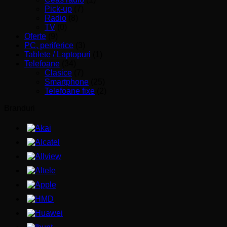
Pick-up
(7)
Radio
(8)
TV
(0)
Oferte
(9)
PC, periferice
(3)
Tablete / Laptopuri
(1)
Telefoane
(34)
Clasice
(7)
Smartphone
(25)
Telefoane fixe
(2)
Branduri