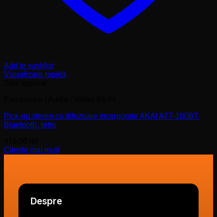
Add to wishlist
Vizualizare rapidă
Stoc epuizat
Electronice / Audio / Video /Hi-Fi
Pick-up stereo cu difuzoare incorporate AKAI ATT-100BT,
Bluetooth, retro
475,00
lei
Citește mai mult
Despre