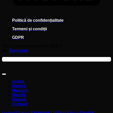
Politică de confidențialitate
Termeni și condiții
GDPR
Pro1.ro, propulsat pe anul 2026 ©
de:
BursaSite
Acasă
Despre
Magazin
Noutăți
Upload
Contact
Loghează-te cu
Facebook
Loghează-te cu
Google