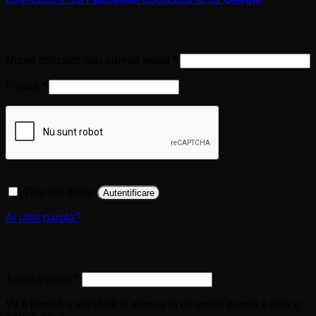
Autentificare
Obligatoriu
Nume utilizator sau adresă email
*
Obligatoriu
Parolă
*
Ține-mă minte
Autentificare
Ai uitat parola?
Înregistrare
Obligatoriu
Adresă email
*
Va fi trimisă o legătură la adresa ta de email pentru a seta o