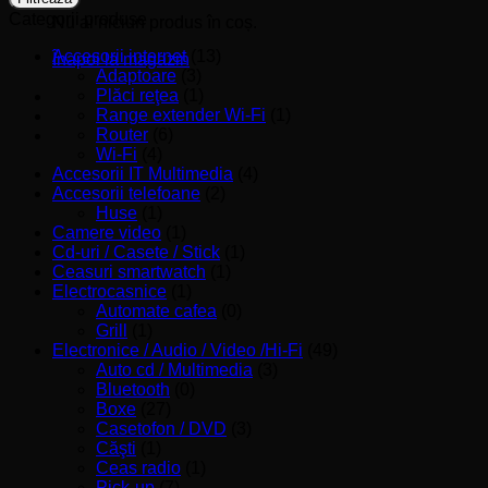
Categorii produse
Nu ai niciun produs în coș.
Accesorii internet
(13)
Înapoi la magazin
Adaptoare
(3)
Plăci reţea
(1)
Range extender Wi-Fi
(1)
Router
(6)
Wi-Fi
(4)
Accesorii IT Multimedia
(4)
Accesorii telefoane
(2)
Huse
(1)
Camere video
(1)
Cd-uri / Casete / Stick
(1)
Ceasuri smartwatch
(1)
Electrocasnice
(1)
Automate cafea
(0)
Grill
(1)
Electronice / Audio / Video /Hi-Fi
(49)
Auto cd / Multimedia
(3)
Bluetooth
(0)
Boxe
(27)
Casetofon / DVD
(3)
Căşti
(1)
Ceas radio
(1)
Pick-up
(7)