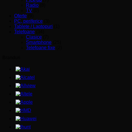
Radio
(8)
TV
(0)
Oferte
(9)
PC, periferice
(3)
Tablete / Laptopuri
(1)
Telefoane
(34)
Clasice
(7)
Smartphone
(25)
Telefoane fixe
(2)
Branduri