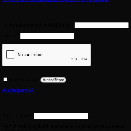
Autentificare
Obligatoriu
Nume utilizator sau adresă email
*
Obligatoriu
Parolă
*
Ține-mă minte
Autentificare
Ai uitat parola?
Înregistrare
Obligatoriu
Adresă email
*
Va fi trimisă o legătură la adresa ta de email pentru a seta o