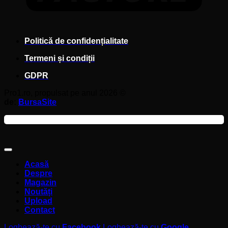
Politică de confidențialitate
Termeni și condiții
GDPR
Pro1.ro, propulsat pe anul 2026 ©
de:
BursaSite
Acasă
Despre
Magazin
Noutăți
Upload
Contact
Loghează-te cu
Facebook
Loghează-te cu
Google