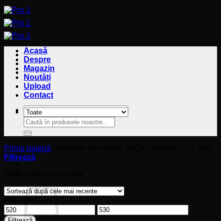
Sari
la
conținut
Acasă
Despre
Magazin
Noutăți
Upload
Contact
Caută
Caută
după:
după:
Prima pagină
/
Produse etichetate „PICK-UP AKAI ATT 240”
Filtrează
Coș
Afișez singurul rezultat
Filtru preț
Preț
Preț
minim
maxim
Filtrează