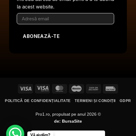
la acest website.
Adresă
email
ABONEAZĂ-TE
Visa
Visa
MasterCard
Maestro
Cash
Facture
Electron
On
POLITICĂ DE CONFIDENȚIALITATE
TERMENI ȘI CONDIȚII
GDPR
Delivery
Pro1.ro, propulsat pe anul 2026 ©
de:
BursaSite
Vă ajutăm?