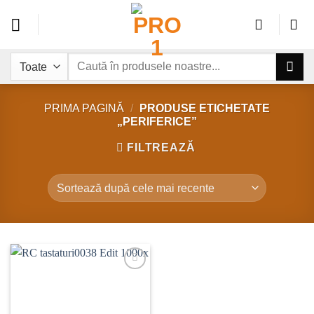
Sari
la
conținut
Caută
după:
PRIMA PAGINĂ
/
PRODUSE ETICHETATE
„PERIFERICE”
FILTREAZĂ
Add to
wishlist