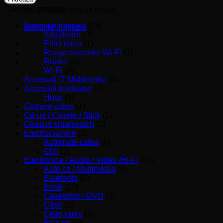
Categorii produse
Nu ai niciun produs în coș.
Accesorii internet
(13)
Înapoi la magazin
Adaptoare
(3)
Plăci reţea
(1)
Range extender Wi-Fi
(1)
Router
(6)
Wi-Fi
(4)
Accesorii IT Multimedia
(4)
Accesorii telefoane
(2)
Huse
(1)
Camere video
(1)
Cd-uri / Casete / Stick
(1)
Ceasuri smartwatch
(1)
Electrocasnice
(1)
Automate cafea
(0)
Grill
(1)
Electronice / Audio / Video /Hi-Fi
(49)
Auto cd / Multimedia
(3)
Bluetooth
(0)
Boxe
(27)
Casetofon / DVD
(3)
Căşti
(1)
Ceas radio
(1)
Pick-up
(7)