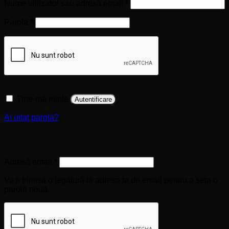
Obligatoriu
Nume utilizator sau adresă email
*
Obligatoriu
Parolă
*
Ține-mă minte
Autentificare
Ai uitat parola?
Înregistrare
Obligatoriu
Adresă email
*
Va fi trimisă o legătură la adresa ta de email pentru a seta o
parolă nouă.