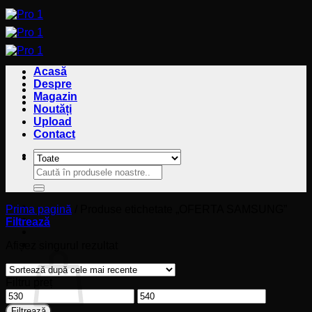
Sari
la
conținut
Acasă
Despre
Magazin
Noutăți
Upload
Contact
Caută
Caută
după:
după:
Prima pagină
/
Produse etichetate „OFERTA SAMSUNG”
Filtrează
Coș
Afișez singurul rezultat
Filtru preț
Preț
Preț
minim
maxim
Filtrează