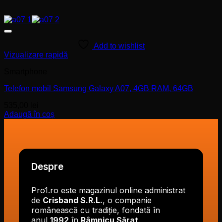
Add to wishlist
Vizualizare rapidă
Smartphone
Telefon mobil Samsung Galaxy A07, 4GB RAM, 64GB
535,00
lei
Adaugă în coș
Despre
Pro1.ro este magazinul online administrat
de
Crisband S.R.L.
, o companie
românească cu tradiție, fondată în
anul
1992
în
Râmnicu Sărat
.