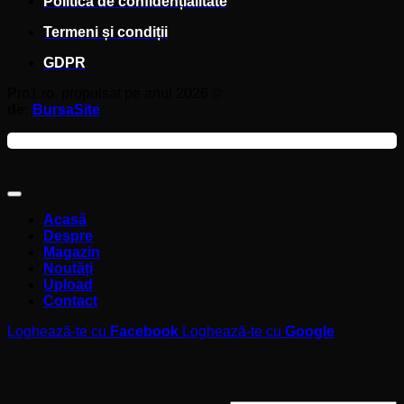
Politică de confidențialitate
Termeni și condiții
GDPR
Pro1.ro, propulsat pe anul 2026 ©
de:
BursaSite
Acasă
Despre
Magazin
Noutăți
Upload
Contact
Loghează-te cu
Facebook
Loghează-te cu
Google
Autentificare