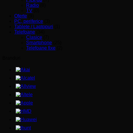
Radio
(8)
TV
(0)
Oferte
(9)
PC, periferice
(3)
Tablete / Laptopuri
(1)
Telefoane
(34)
Clasice
(7)
Smartphone
(25)
Telefoane fixe
(2)
Branduri