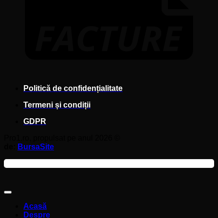
Politică de confidențialitate
Termeni și condiții
GDPR
Pro1.ro, propulsat pe anul 2026 ©
de:
BursaSite
Acasă
Despre