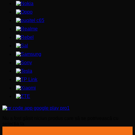
Nu a fost găsit niciun produs care să se potrivească cu
selecția ta.