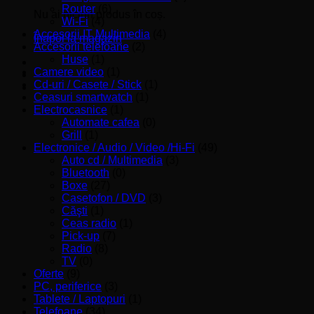
Router
(6)
Nu ai niciun produs în coș.
Wi-Fi
(4)
Accesorii IT Multimedia
(4)
Înapoi la magazin
Accesorii telefoane
(2)
Huse
(1)
Camere video
(1)
Cd-uri / Casete / Stick
(1)
Ceasuri smartwatch
(1)
Electrocasnice
(1)
Automate cafea
(0)
Grill
(1)
Electronice / Audio / Video /Hi-Fi
(49)
Auto cd / Multimedia
(3)
Bluetooth
(0)
Boxe
(27)
Casetofon / DVD
(3)
Căşti
(1)
Ceas radio
(1)
Pick-up
(7)
Radio
(8)
TV
(0)
Oferte
(9)
PC, periferice
(3)
Tablete / Laptopuri
(1)
Telefoane
(34)