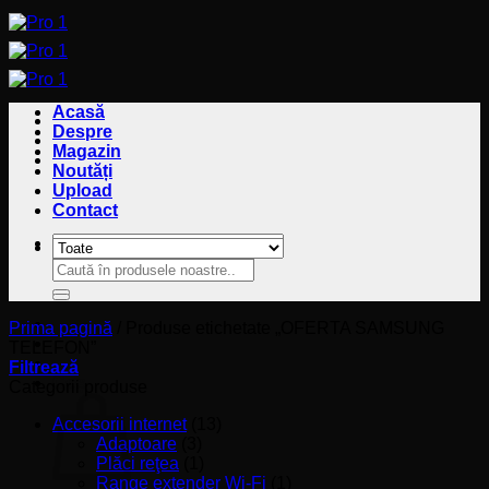
Sari
la
conținut
Acasă
Despre
Magazin
Noutăți
Upload
Contact
Caută
Caută
după:
după:
Prima pagină
/
Produse etichetate „OFERTA SAMSUNG
TELEFON”
Filtrează
Coș
Categorii produse
Accesorii internet
(13)
Adaptoare
(3)
Plăci reţea
(1)
Range extender Wi-Fi
(1)