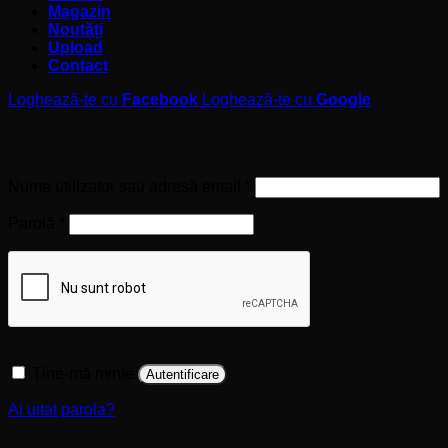
Magazin
Noutăți
Upload
Contact
Loghează-te cu
Facebook
Loghează-te cu
Google
Autentificare
Obligatoriu
Nume utilizator sau adresă email
*
Obligatoriu
Parolă
*
Ține-mă minte
Autentificare
Ai uitat parola?