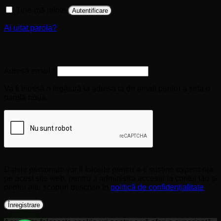
Ține-mă minte
Autentificare
Ai uitat parola?
Înregistrare
Obligatoriu
Adresă email
*
Va fi trimisă o legătură la adresa ta de email pentru a seta o
parolă nouă.
Datele personale vor fi folosite pentru a-ți susține experiența
pe acest site web, pentru a administra accesul la contul tău și
pentru alte scopuri descrise în
politică de confidențialitate
.
Înregistrare