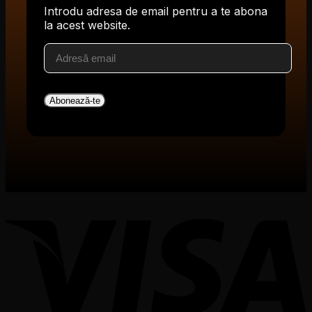
Introdu adresa de email pentru a te abona
la acest website.
Adresă
email
Abonează-te
V