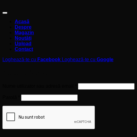
Acasă
Despre
Magazin
Noutăți
Upload
Contact
Loghează-te cu
Facebook
Loghează-te cu
Google
Autentificare
Obligatoriu
Nume utilizator sau adresă email
*
Obligatoriu
Parolă
*