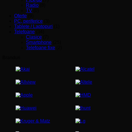
Radio
(8)
TV
(0)
Oferte
(9)
PC, periferice
(3)
Tablete / Laptopuri
(1)
Telefoane
(34)
Clasice
(7)
Smartphone
(25)
Telefoane fixe
(2)
Branduri