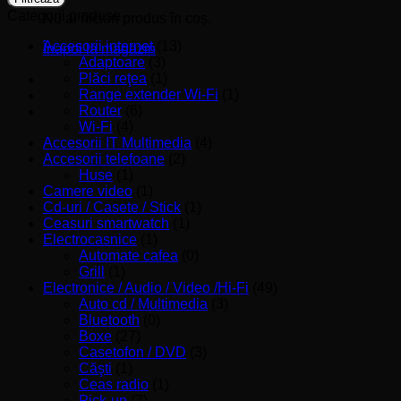
Categorii produse
Nu ai niciun produs în coș.
Accesorii internet
(13)
Înapoi la magazin
Adaptoare
(3)
Plăci reţea
(1)
Range extender Wi-Fi
(1)
Router
(6)
Wi-Fi
(4)
Accesorii IT Multimedia
(4)
Accesorii telefoane
(2)
Huse
(1)
Camere video
(1)
Cd-uri / Casete / Stick
(1)
Ceasuri smartwatch
(1)
Electrocasnice
(1)
Automate cafea
(0)
Grill
(1)
Electronice / Audio / Video /Hi-Fi
(49)
Auto cd / Multimedia
(3)
Bluetooth
(0)
Boxe
(27)
Casetofon / DVD
(3)
Căşti
(1)
Ceas radio
(1)
Pick-up
(7)