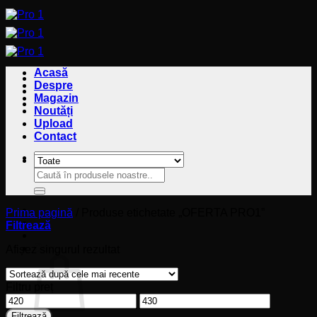
Sari
la
conținut
Acasă
Despre
Magazin
Noutăți
Upload
Contact
Caută
Caută
după:
după:
Prima pagină
/
Produse etichetate „OFERTA PRO1”
Filtrează
Coș
Afișez singurul rezultat
Filtru preț
Preț
Preț
minim
maxim
Filtrează