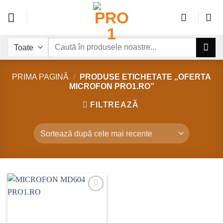
Sari
la
conținut
Caută
după:
PRIMA PAGINĂ
/
PRODUSE ETICHETATE „OFERTA
MICROFON PRO1.RO”
FILTREAZĂ
Add to
wishlist