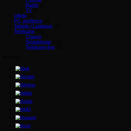
Radio
(8)
TV
(0)
Oferte
(9)
PC, periferice
(3)
Tablete / Laptopuri
(1)
Telefoane
(34)
Clasice
(7)
Smartphone
(25)
Telefoane fixe
(2)
Branduri