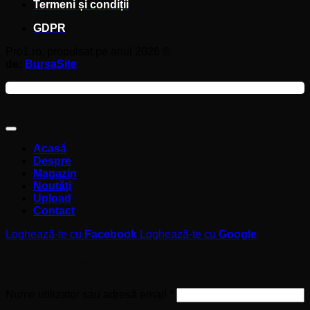
Termeni și condiții
GDPR
Pro1.ro, propulsat pe anul 2026 ©
de:
BursaSite
Acasă
Despre
Magazin
Noutăți
Upload
Contact
Loghează-te cu
Facebook
Loghează-te cu
Google
Autentificare
Obligatoriu
Nume utilizator sau adresă email
*