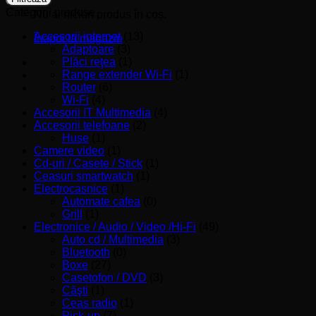
Categorii produse
Nu ai niciun produs în coș.
Accesorii internet
(13)
Înapoi la magazin
Adaptoare
(3)
Plăci reţea
(1)
Range extender Wi-Fi
(1)
Router
(6)
Wi-Fi
(4)
Accesorii IT Multimedia
(4)
Accesorii telefoane
(2)
Huse
(1)
Camere video
(1)
Cd-uri / Casete / Stick
(1)
Ceasuri smartwatch
(1)
Electrocasnice
(1)
Automate cafea
(0)
Grill
(1)
Electronice / Audio / Video /Hi-Fi
(49)
Auto cd / Multimedia
(3)
Bluetooth
(0)
Boxe
(27)
Casetofon / DVD
(3)
Căşti
(1)
Ceas radio
(1)
Pick-up
(7)