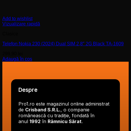
Add to wishlist
Vizualizare rapidă
Clasice
Telefon Nokia 230 (2024) Dual SIM 2,8″ 2G Black TA-1609
299,90
lei
Adaugă în coș
Despre
Pro1.ro este magazinul online administrat
de
Crisband S.R.L.
, o companie
românească cu tradiție, fondată în
anul
1992
în
Râmnicu Sărat
.