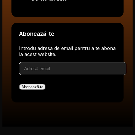
Abonează-te
Introdu adresa de email pentru a te abona
la acest website.
Adresă
email
Abonează-te
V