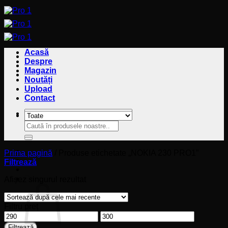
Sari
la
conținut
Acasă
Despre
Magazin
Noutăți
Upload
Contact
Caută
Caută
după:
după:
Prima pagină
/
Produse etichetate „NOKIA 230 PRO1”
Filtrează
Coș
Afișez singurul rezultat
Filtru preț
Preț
Preț
minim
maxim
Filtrează