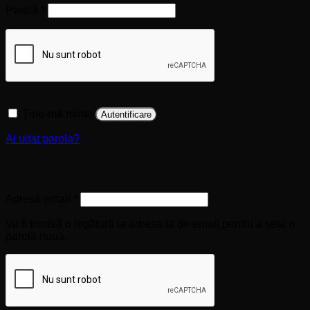
Obligatoriu
Parolă
*
Ține-mă minte
Autentificare
Ai uitat parola?
Înregistrare
Obligatoriu
Adresă email
*
Va fi trimisă o legătură la adresa ta de email pentru a seta o
parolă nouă.