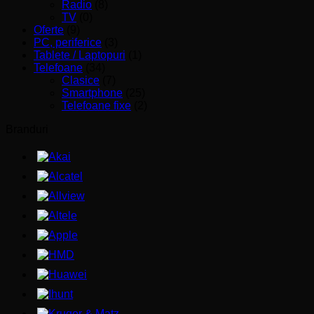
Radio
(8)
TV
(0)
Oferte
(9)
PC, periferice
(3)
Tablete / Laptopuri
(1)
Telefoane
(34)
Clasice
(7)
Smartphone
(25)
Telefoane fixe
(2)
Branduri