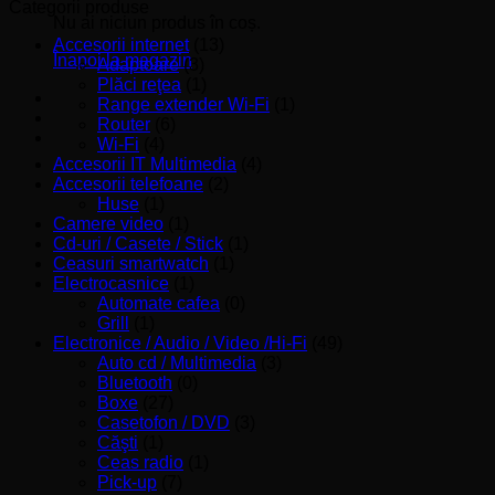
minim
maxim
Categorii produse
Nu ai niciun produs în coș.
Accesorii internet
(13)
Înapoi la magazin
Adaptoare
(3)
Plăci reţea
(1)
Range extender Wi-Fi
(1)
Router
(6)
Wi-Fi
(4)
Accesorii IT Multimedia
(4)
Accesorii telefoane
(2)
Huse
(1)
Camere video
(1)
Cd-uri / Casete / Stick
(1)
Ceasuri smartwatch
(1)
Electrocasnice
(1)
Automate cafea
(0)
Grill
(1)
Electronice / Audio / Video /Hi-Fi
(49)
Auto cd / Multimedia
(3)
Bluetooth
(0)
Boxe
(27)
Casetofon / DVD
(3)
Căşti
(1)
Ceas radio
(1)
Pick-up
(7)