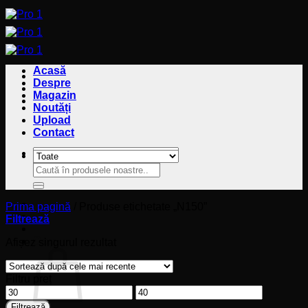
Sari
la
conținut
Acasă
Despre
Magazin
Noutăți
Upload
Contact
Caută
Caută
după:
după:
Prima pagină
/
Produse etichetate „N150”
Filtrează
Coș
Afișez singurul rezultat
Filtru preț
Preț
Preț
minim
maxim
Filtrează