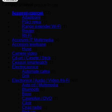
Categorii produse
Nu ai niciun produs în coș.
Accesorii internet
(13)
Înapoi la magazin
Adaptoare
(3)
Plăci reţea
(1)
Range extender Wi-Fi
(1)
Router
(6)
Wi-Fi
(4)
Accesorii IT Multimedia
(4)
Accesorii telefoane
(2)
Huse
(1)
Camere video
(1)
Cd-uri / Casete / Stick
(1)
Ceasuri smartwatch
(1)
Electrocasnice
(1)
Automate cafea
(0)
Grill
(1)
Electronice / Audio / Video /Hi-Fi
(49)
Auto cd / Multimedia
(3)
Bluetooth
(0)
Boxe
(27)
Casetofon / DVD
(3)
Căşti
(1)
Ceas radio
(1)
Pick-up
(7)