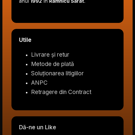
anul
1992
în
Râmnicu Sărat
.
Utile
Livrare și retur
Metode de plată
Soluționarea litigiilor
ANPC
Retragere din Contract
Dă-ne un Like