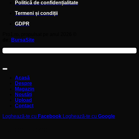
Politică de confidențialitate
Termeni și condiții
GDPR
Pro1.ro, propulsat pe anul 2026 ©
de:
BursaSite
Acasă
Despre
Magazin
Noutăți
Upload
Contact
Loghează-te cu
Facebook
Loghează-te cu
Google
Autentificare