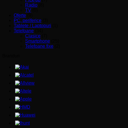
Radio
(8)
TV
(0)
Oferte
(9)
PC, periferice
(3)
Tablete / Laptopuri
(1)
Telefoane
(34)
Clasice
(7)
Smartphone
(25)
Telefoane fixe
(2)
Branduri