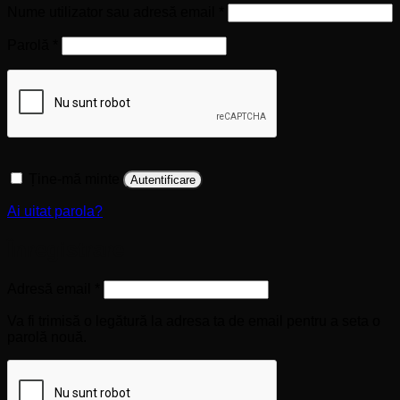
Obligatoriu
Nume utilizator sau adresă email
*
Obligatoriu
Parolă
*
Ține-mă minte
Autentificare
Ai uitat parola?
Înregistrare
Obligatoriu
Adresă email
*
Va fi trimisă o legătură la adresa ta de email pentru a seta o
parolă nouă.