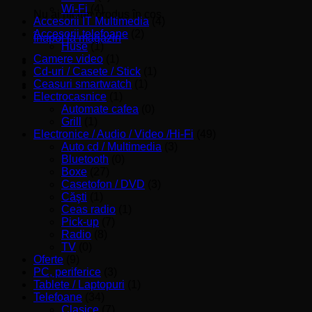
Wi-Fi
(4)
Nu ai niciun produs în coș.
Accesorii IT Multimedia
(4)
Accesorii telefoane
(2)
Înapoi la magazin
Huse
(1)
Camere video
(1)
Cd-uri / Casete / Stick
(1)
Ceasuri smartwatch
(1)
Electrocasnice
(1)
Automate cafea
(0)
Grill
(1)
Electronice / Audio / Video /Hi-Fi
(49)
Auto cd / Multimedia
(3)
Bluetooth
(0)
Boxe
(27)
Casetofon / DVD
(3)
Căşti
(1)
Ceas radio
(1)
Pick-up
(7)
Radio
(8)
TV
(0)
Oferte
(9)
PC, periferice
(3)
Tablete / Laptopuri
(1)
Telefoane
(34)
Clasice
(7)