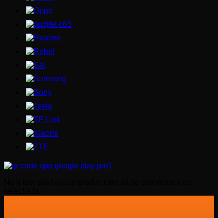
Nu a fost găsit niciun produs care să se potrivească cu
selecția ta.