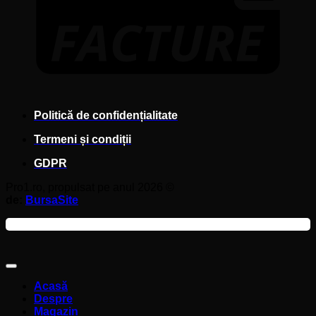
Politică de confidențialitate
Termeni și condiții
GDPR
Pro1.ro, propulsat pe anul 2026 ©
de:
BursaSite
Acasă
Despre
Magazin