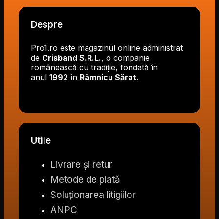
Despre
Pro1.ro este magazinul online administrat
de
Crisband S.R.L.
, o companie
românească cu tradiție, fondată în
anul
1992
în
Râmnicu Sărat
.
Utile
Livrare și retur
Metode de plată
Soluționarea litigiilor
ANPC