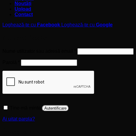
Noutăți
Upload
Contact
Loghează-te cu
Facebook
Loghează-te cu
Google
Autentificare
Obligatoriu
Nume utilizator sau adresă email
*
Obligatoriu
Parolă
*
Ține-mă minte
Autentificare
Ai uitat parola?
Înregistrare