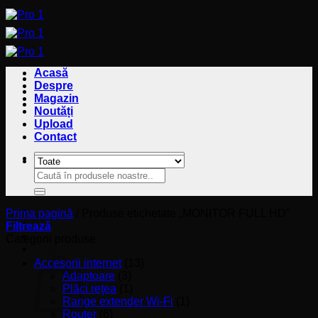
Sari
la
conținut
Acasă
Despre
Magazin
Noutăți
Upload
Contact
Caută
Caută
după:
după:
Prima pagină
/
Produse etichetate „MONITOR FULL HD”
Filtrează
Categorii produse
Coș
Accesorii internet
(13)
Adaptoare
(3)
Plăci reţea
(1)
Range extender Wi-Fi
(1)
Router
(6)