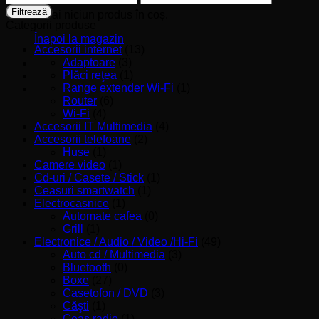
minim
maxim
Filtrează
Nu ai niciun produs în coș.
Categorii produse
Înapoi la magazin
Accesorii internet
(13)
Adaptoare
(3)
Plăci reţea
(1)
Range extender Wi-Fi
(1)
Router
(6)
Wi-Fi
(4)
Accesorii IT Multimedia
(4)
Accesorii telefoane
(2)
Huse
(1)
Camere video
(1)
Cd-uri / Casete / Stick
(1)
Ceasuri smartwatch
(1)
Electrocasnice
(1)
Automate cafea
(0)
Grill
(1)
Electronice / Audio / Video /Hi-Fi
(49)
Auto cd / Multimedia
(3)
Bluetooth
(0)
Boxe
(27)
Casetofon / DVD
(3)
Căşti
(1)
Ceas radio
(1)