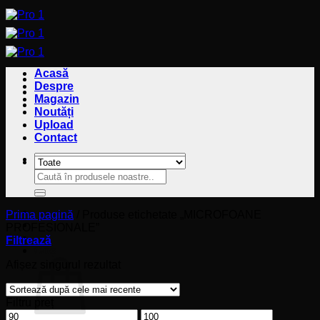
Sari
la
conținut
Acasă
Despre
Magazin
Noutăți
Upload
Contact
Caută
Caută
după:
după:
Prima pagină
/
Produse etichetate „MICROFOANE
PROFESIONALE”
Filtrează
Coș
Afișez singurul rezultat
Filtru preț
Preț
Preț