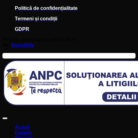
Politică de confidențialitate
Termeni și condiții
GDPR
Pro1.ro, propulsat pe anul 2026 ©
de:
BursaSite
Acasă
Despre