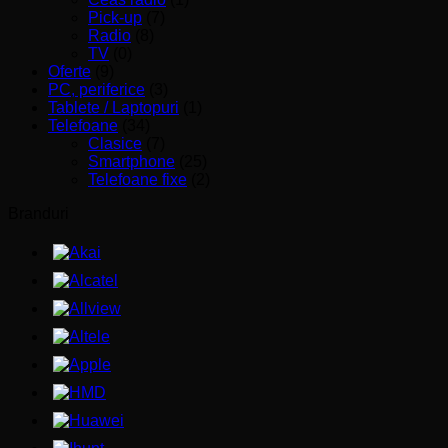
Pick-up
(7)
Radio
(8)
TV
(0)
Oferte
(9)
PC, periferice
(3)
Tablete / Laptopuri
(1)
Telefoane
(34)
Clasice
(7)
Smartphone
(25)
Telefoane fixe
(2)
Branduri