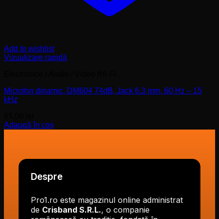
Add to wishlist
Vizualizare rapidă
Electronice / Audio / Video /Hi-Fi
Microfon dinamic, DM604 74dB, Jack 6.3 mm, 60 Hz – 15
kHz
95,00
lei
Adaugă în coș
Despre
Pro1.ro este magazinul online administrat
de
Crisband S.R.L.
, o companie