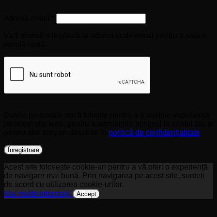
Obligatoriu
Adresă email
*
Va fi trimisă o legătură la adresa ta de email pentru a seta o
parolă nouă.
Datele personale vor fi folosite pentru a-ți susține experiența
pe acest site web, pentru a administra accesul la contul tău și
pentru alte scopuri descrise în
politică de confidențialitate
.
Înregistrare
Acest site folosește cookie-uri pentru a vă oferi o experiență
de navigare mai bună. Prin navigarea pe acest site, sunteți
de acord cu utilizarea cookie-urilor.
Mai multe informații
Accept