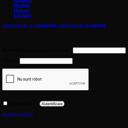
Magazin
Noutăți
Upload
Contact
Loghează-te cu
Facebook
Loghează-te cu
Google
Autentificare
Obligatoriu
Nume utilizator sau adresă email
*
Obligatoriu
Parolă
*
Ține-mă minte
Autentificare
Ai uitat parola?
Înregistrare