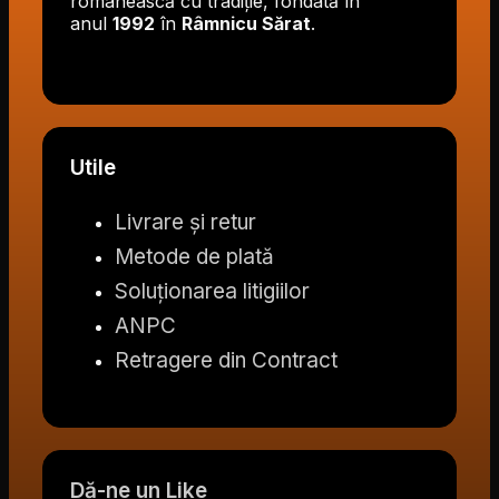
românească cu tradiție, fondată în
anul
1992
în
Râmnicu Sărat
.
Utile
Livrare și retur
Metode de plată
Soluționarea litigiilor
ANPC
Retragere din Contract
Dă-ne un Like