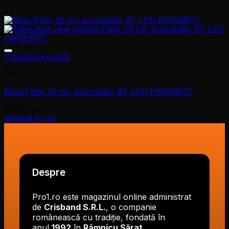
Add to wishlist
Vizualizare rapidă
Boxe
Boxa Party, 20 cm, acumulator, BT, LED PAR20BTC
309,00
lei
Adaugă în coș
Despre
Pro1.ro este magazinul online administrat
de
Crisband S.R.L.
, o companie
românească cu tradiție, fondată în
anul
1992
în
Râmnicu Sărat
.