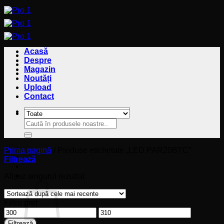
Sari
la
conținut
Acasă
Despre
Magazin
Noutăți
Upload
Contact
Caută
Caută
după:
după:
Prima pagină
/
Produse etichetate „LED PAR20BTC”
Filtrează
Coș
Afișez singurul rezultat
Filtru preț
Preț
Preț
minim
maxim
Filtrează