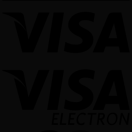
V
V
E