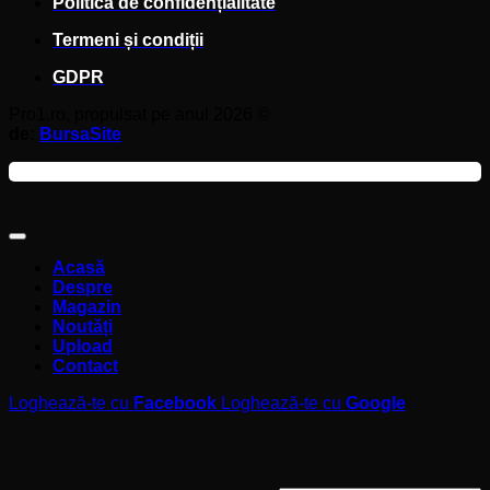
Politică de confidențialitate
Termeni și condiții
GDPR
Pro1.ro, propulsat pe anul 2026 ©
de:
BursaSite
Acasă
Despre
Magazin
Noutăți
Upload
Contact
Loghează-te cu
Facebook
Loghează-te cu
Google
Autentificare