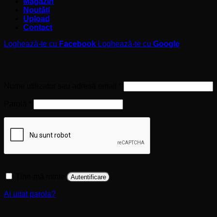
Magazin
Noutăți
Upload
Contact
Loghează-te cu
Facebook
Loghează-te cu
Google
Autentificare
Obligatoriu
Nume utilizator sau adresă email
*
Obligatoriu
Parolă
*
Ține-mă minte
Autentificare
Ai uitat parola?
Înregistrare