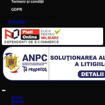
Termeni și condiții
GDPR
Pro1.ro, propulsat pe anul 2026 ©
de:
BursaSite
Acasă
Despre