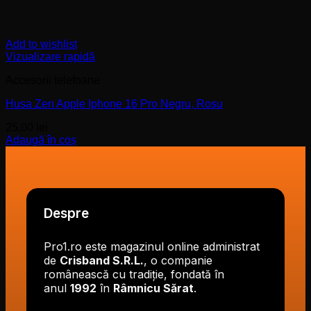
Add to wishlist
Vizualizare rapidă
Accesorii telefoane
Husa Zen Apple Iphone 16 Pro Negru, Rosu
25,00
lei
Adaugă în coș
Despre
Pro1.ro este magazinul online administrat
de
Crisband S.R.L.
, o companie
românească cu tradiție, fondată în
anul
1992
în
Râmnicu Sărat
.