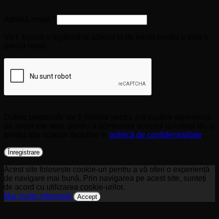
Obligatoriu
Adresă email
*
Va fi trimisă o legătură la adresa ta de email pentru a seta o
parolă nouă.
Datele personale vor fi folosite pentru a-ți susține experiența
pe acest site web, pentru a administra accesul la contul tău și
pentru alte scopuri descrise în
politică de confidențialitate
.
Înregistrare
Acest site folosește cookie-uri pentru a vă oferi o experiență
de navigare mai bună. Prin navigarea pe acest site, sunteți
de acord cu utilizarea cookie-urilor.
Mai multe informații
Accept