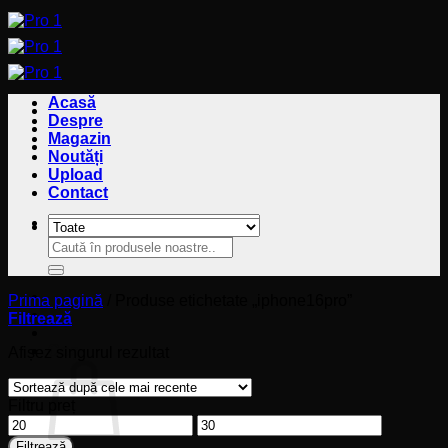
Sari
la
conținut
Acasă
Despre
Magazin
Noutăți
Upload
Contact
Caută
Caută
după:
după:
Prima pagină
/
Produse etichetate „iphone16pro”
Filtrează
Coș
Afișez singurul rezultat
Filtru preț
Preț
Preț
minim
maxim
Filtrează