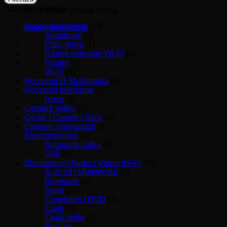
Categorii produse
Nu ai niciun produs în coș.
Accesorii internet
(13)
Înapoi la magazin
Adaptoare
(3)
Plăci reţea
(1)
Range extender Wi-Fi
(1)
Router
(6)
Wi-Fi
(4)
Accesorii IT Multimedia
(4)
Accesorii telefoane
(2)
Huse
(1)
Camere video
(1)
Cd-uri / Casete / Stick
(1)
Ceasuri smartwatch
(1)
Electrocasnice
(1)
Automate cafea
(0)
Grill
(1)
Electronice / Audio / Video /Hi-Fi
(49)
Auto cd / Multimedia
(3)
Bluetooth
(0)
Boxe
(27)
Casetofon / DVD
(3)
Căşti
(1)
Ceas radio
(1)
Pick-up
(7)