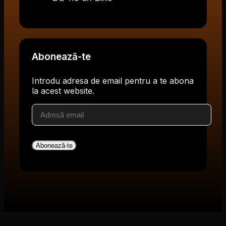
Abonează-te
Introdu adresa de email pentru a te abona
la acest website.
Adresă
email
Abonează-te
V