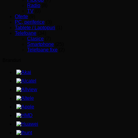
Radio
(8)
TV
(0)
Oferte
(9)
PC, periferice
(3)
Tablete / Laptopuri
(1)
Telefoane
(34)
Clasice
(7)
Smartphone
(25)
Telefoane fixe
(2)
Branduri