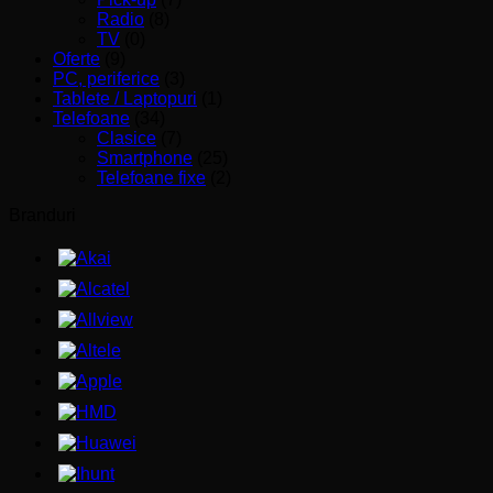
Radio
(8)
TV
(0)
Oferte
(9)
PC, periferice
(3)
Tablete / Laptopuri
(1)
Telefoane
(34)
Clasice
(7)
Smartphone
(25)
Telefoane fixe
(2)
Branduri