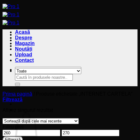
Sari
la
conținut
Acasă
Despre
Magazin
Noutăți
Upload
Contact
Caută
Caută
după:
după:
Prima pagină
/
Produse etichetate „INTERNET CARTELA”
Filtrează
Coș
Afișez singurul rezultat
Filtru preț
Preț
Preț
minim
maxim
Filtrează