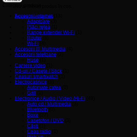
Categorii produse
Nu ai niciun produs în coș.
Accesorii internet
(13)
Înapoi la magazin
Adaptoare
(3)
Plăci reţea
(1)
Range extender Wi-Fi
(1)
Router
(6)
Wi-Fi
(4)
Accesorii IT Multimedia
(4)
Accesorii telefoane
(2)
Huse
(1)
Camere video
(1)
Cd-uri / Casete / Stick
(1)
Ceasuri smartwatch
(1)
Electrocasnice
(1)
Automate cafea
(0)
Grill
(1)
Electronice / Audio / Video /Hi-Fi
(49)
Auto cd / Multimedia
(3)
Bluetooth
(0)
Boxe
(27)
Casetofon / DVD
(3)
Căşti
(1)
Ceas radio
(1)
Pick-up
(7)