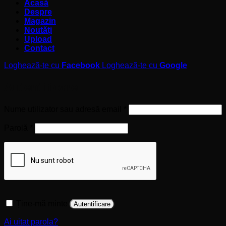
Acasă
Despre
Magazin
Noutăți
Upload
Contact
Loghează-te cu
Facebook
Loghează-te cu
Google
Autentificare
Obligatoriu
Nume utilizator sau adresă email
*
Obligatoriu
Parolă
*
Ține-mă minte
Autentificare
Ai uitat parola?