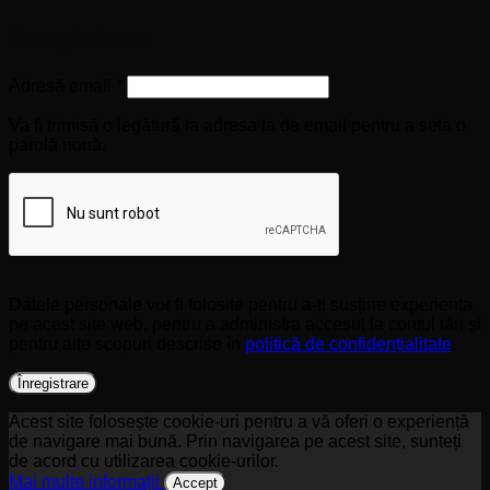
Înregistrare
Obligatoriu
Adresă email
*
Va fi trimisă o legătură la adresa ta de email pentru a seta o
parolă nouă.
Datele personale vor fi folosite pentru a-ți susține experiența
pe acest site web, pentru a administra accesul la contul tău și
pentru alte scopuri descrise în
politică de confidențialitate
.
Înregistrare
Acest site folosește cookie-uri pentru a vă oferi o experiență
de navigare mai bună. Prin navigarea pe acest site, sunteți
de acord cu utilizarea cookie-urilor.
Mai multe informații
Accept