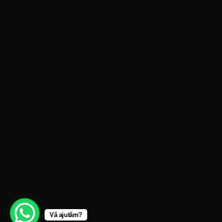
Vă ajutăm?