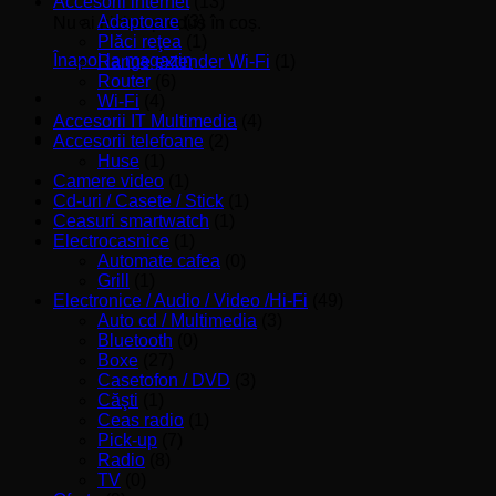
Accesorii internet
(13)
Adaptoare
(3)
Nu ai niciun produs în coș.
Plăci reţea
(1)
Înapoi la magazin
Range extender Wi-Fi
(1)
Router
(6)
Wi-Fi
(4)
Accesorii IT Multimedia
(4)
Accesorii telefoane
(2)
Huse
(1)
Camere video
(1)
Cd-uri / Casete / Stick
(1)
Ceasuri smartwatch
(1)
Electrocasnice
(1)
Automate cafea
(0)
Grill
(1)
Electronice / Audio / Video /Hi-Fi
(49)
Auto cd / Multimedia
(3)
Bluetooth
(0)
Boxe
(27)
Casetofon / DVD
(3)
Căşti
(1)
Ceas radio
(1)
Pick-up
(7)
Radio
(8)
TV
(0)