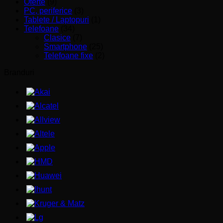
Oferte
(9)
PC, periferice
(3)
Tablete / Laptopuri
(1)
Telefoane
(34)
Clasice
(7)
Smartphone
(25)
Telefoane fixe
(2)
Branduri