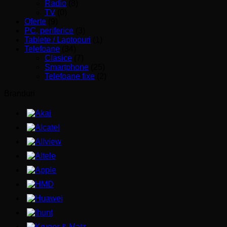
Radio
(8)
TV
(0)
Oferte
(9)
PC, periferice
(3)
Tablete / Laptopuri
(1)
Telefoane
(34)
Clasice
(7)
Smartphone
(25)
Telefoane fixe
(2)
Branduri