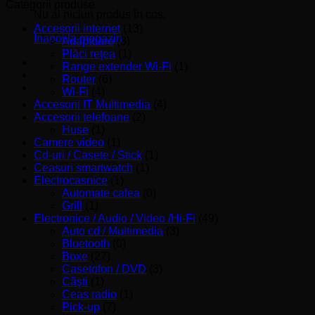
minim
maxim
Categorii produse
Nu ai niciun produs în coș.
Accesorii internet
(13)
Înapoi la magazin
Adaptoare
(3)
Plăci reţea
(1)
Range extender Wi-Fi
(1)
Router
(6)
Wi-Fi
(4)
Accesorii IT Multimedia
(4)
Accesorii telefoane
(2)
Huse
(1)
Camere video
(1)
Cd-uri / Casete / Stick
(1)
Ceasuri smartwatch
(1)
Electrocasnice
(1)
Automate cafea
(0)
Grill
(1)
Electronice / Audio / Video /Hi-Fi
(49)
Auto cd / Multimedia
(3)
Bluetooth
(0)
Boxe
(27)
Casetofon / DVD
(3)
Căşti
(1)
Ceas radio
(1)
Pick-up
(7)