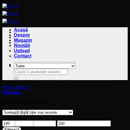
Sari
la
conținut
Acasă
Despre
Magazin
Noutăți
Upload
Contact
Caută
Caută
după:
după:
Prima pagină
/
Produse etichetate „CASTI SPORT”
Filtrează
Coș
Afișez singurul rezultat
Filtru preț
Preț
Preț
minim
maxim
Filtrează