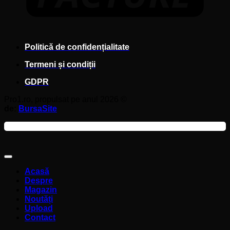
Politică de confidențialitate
Termeni și condiții
GDPR
Pro1.ro, propulsat pe anul 2026 ©
de:
BursaSite
Acasă
Despre
Magazin
Noutăți
Upload
Contact