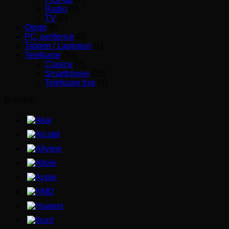
Radio
(8)
TV
(0)
Oferte
(9)
PC, periferice
(3)
Tablete / Laptopuri
(1)
Telefoane
(34)
Clasice
(7)
Smartphone
(25)
Telefoane fixe
(2)
Branduri