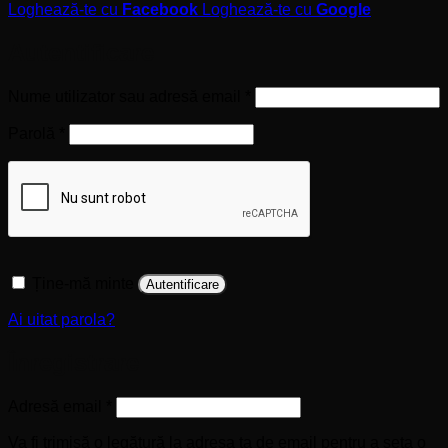
Loghează-te cu
Facebook
Loghează-te cu
Google
Autentificare
Obligatoriu
Nume utilizator sau adresă email
*
Obligatoriu
Parolă
*
Ține-mă minte
Autentificare
Ai uitat parola?
Înregistrare
Obligatoriu
Adresă email
*
Va fi trimisă o legătură la adresa ta de email pentru a seta o