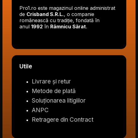
Pro1.ro este magazinul online administrat
de
Crisband S.R.L.
, o companie
românească cu tradiție, fondată în
anul
1992
în
Râmnicu Sărat
.
Utile
Livrare și retur
Metode de plată
Soluționarea litigiilor
ANPC
Retragere din Contract