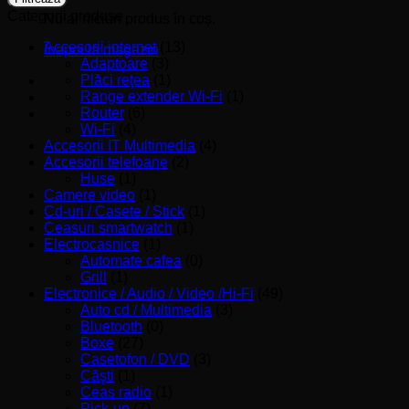
Categorii produse
Nu ai niciun produs în coș.
Accesorii internet
(13)
Înapoi la magazin
Adaptoare
(3)
Plăci reţea
(1)
Range extender Wi-Fi
(1)
Router
(6)
Wi-Fi
(4)
Accesorii IT Multimedia
(4)
Accesorii telefoane
(2)
Huse
(1)
Camere video
(1)
Cd-uri / Casete / Stick
(1)
Ceasuri smartwatch
(1)
Electrocasnice
(1)
Automate cafea
(0)
Grill
(1)
Electronice / Audio / Video /Hi-Fi
(49)
Auto cd / Multimedia
(3)
Bluetooth
(0)
Boxe
(27)
Casetofon / DVD
(3)
Căşti
(1)
Ceas radio
(1)
Pick-up
(7)