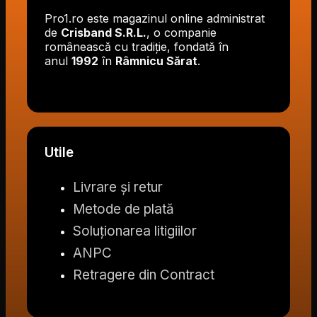
Pro1.ro este magazinul online administrat
de
Crisband S.R.L.
, o companie
românească cu tradiție, fondată în
anul
1992
în
Râmnicu Sărat
.
Utile
Livrare și retur
Metode de plată
Soluționarea litigiilor
ANPC
Retragere din Contract