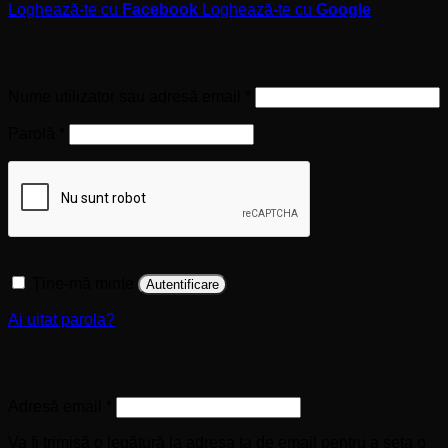
Loghează-te cu
Facebook
Loghează-te cu
Google
Autentificare
Obligatoriu
Nume utilizator sau adresă email
*
Obligatoriu
Parolă
*
Ține-mă minte
Autentificare
Ai uitat parola?
Înregistrare
Obligatoriu
Adresă email
*
Va fi trimisă o legătură la adresa ta de email pentru a seta o