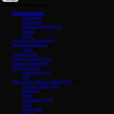
Categorii produse
Nu ai niciun produs în coș.
Accesorii internet
(13)
Înapoi la magazin
Adaptoare
(3)
Plăci reţea
(1)
Range extender Wi-Fi
(1)
Router
(6)
Wi-Fi
(4)
Accesorii IT Multimedia
(4)
Accesorii telefoane
(2)
Huse
(1)
Camere video
(1)
Cd-uri / Casete / Stick
(1)
Ceasuri smartwatch
(1)
Electrocasnice
(1)
Automate cafea
(0)
Grill
(1)
Electronice / Audio / Video /Hi-Fi
(49)
Auto cd / Multimedia
(3)
Bluetooth
(0)
Boxe
(27)
Casetofon / DVD
(3)
Căşti
(1)
Ceas radio
(1)
Pick-up
(7)