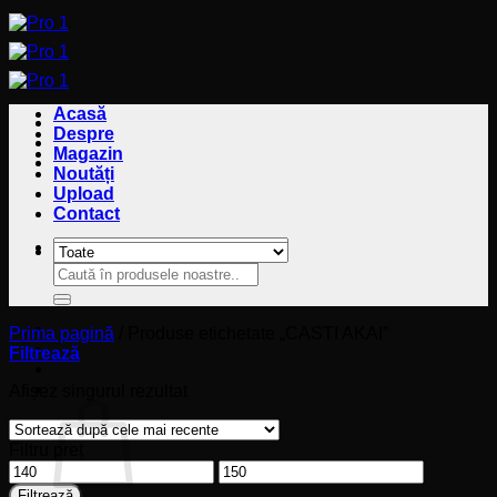
Sari
la
conținut
Acasă
Despre
Magazin
Noutăți
Upload
Contact
Caută
Caută
după:
după:
Prima pagină
/
Produse etichetate „CASTI AKAI”
Filtrează
Coș
Afișez singurul rezultat
Filtru preț
Preț
Preț
minim
maxim
Filtrează