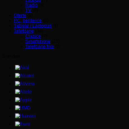
Radio
(8)
TV
(0)
Oferte
(9)
PC, periferice
(3)
Tablete / Laptopuri
(1)
Telefoane
(34)
Clasice
(7)
Smartphone
(25)
Telefoane fixe
(2)
Branduri