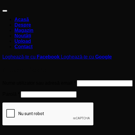
Acasă
Despre
Magazin
Noutăți
Upload
Contact
Loghează-te cu
Facebook
Loghează-te cu
Google
Autentificare
Obligatoriu
Nume utilizator sau adresă email
*
Obligatoriu
Parolă
*