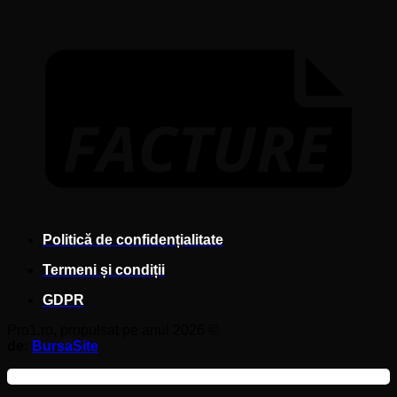
F
Politică de confidențialitate
Termeni și condiții
GDPR
Pro1.ro, propulsat pe anul 2026 ©
de:
BursaSite