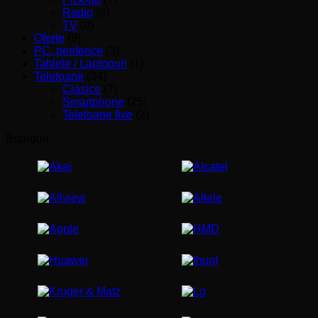
Radio
(8)
TV
(0)
Oferte
(9)
PC, periferice
(3)
Tablete / Laptopuri
(1)
Telefoane
(34)
Clasice
(7)
Smartphone
(25)
Telefoane fixe
(2)
Branduri