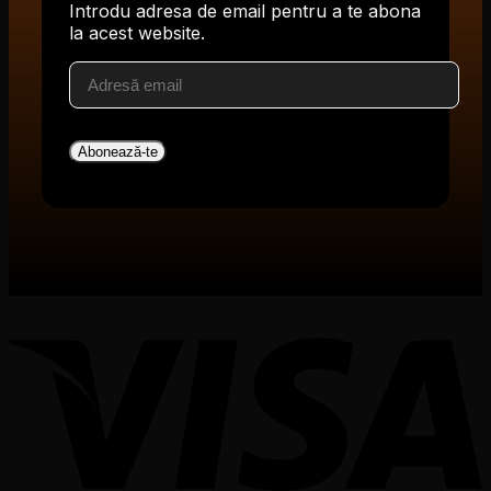
Introdu adresa de email pentru a te abona
la acest website.
Adresă
email
Abonează-te
V