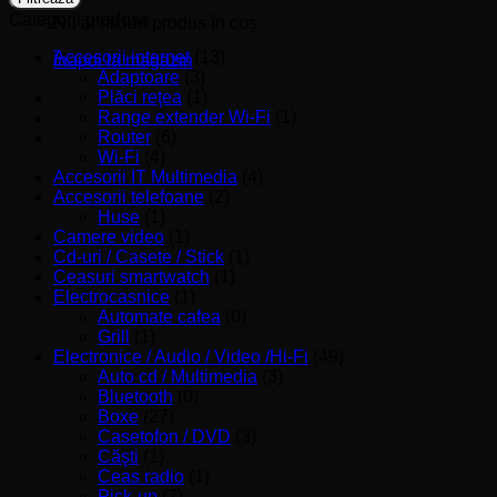
Categorii produse
Nu ai niciun produs în coș.
Accesorii internet
(13)
Înapoi la magazin
Adaptoare
(3)
Plăci reţea
(1)
Range extender Wi-Fi
(1)
Router
(6)
Wi-Fi
(4)
Accesorii IT Multimedia
(4)
Accesorii telefoane
(2)
Huse
(1)
Camere video
(1)
Cd-uri / Casete / Stick
(1)
Ceasuri smartwatch
(1)
Electrocasnice
(1)
Automate cafea
(0)
Grill
(1)
Electronice / Audio / Video /Hi-Fi
(49)
Auto cd / Multimedia
(3)
Bluetooth
(0)
Boxe
(27)
Casetofon / DVD
(3)
Căşti
(1)
Ceas radio
(1)
Pick-up
(7)