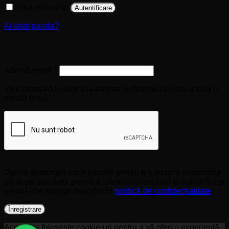
Ține-mă minte
Autentificare
Ai uitat parola?
Înregistrare
Obligatoriu
Adresă email
*
Va fi trimisă o legătură la adresa ta de email pentru a seta o
parolă nouă.
Datele personale vor fi folosite pentru a-ți susține experiența
pe acest site web, pentru a administra accesul la contul tău și
pentru alte scopuri descrise în
politică de confidențialitate
.
Înregistrare
Acest site folosește cookie-uri pentru a vă oferi o experiență