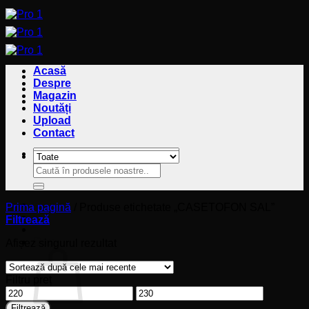
Sari
la
conținut
Acasă
Despre
Magazin
Noutăți
Upload
Contact
Caută
Caută
după:
după:
Prima pagină
/
Produse etichetate „CASETOFON SAL”
Filtrează
Coș
Afișez singurul rezultat
Filtru preț
Preț
Preț
minim
maxim
Filtrează