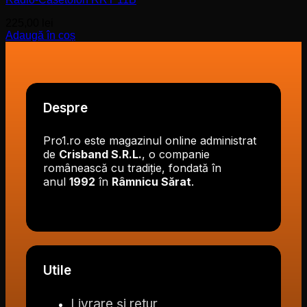
225,00
lei
Adaugă în coș
Despre
Pro1.ro este magazinul online administrat
de
Crisband S.R.L.
, o companie
românească cu tradiție, fondată în
anul
1992
în
Râmnicu Sărat
.
Utile
Livrare și retur