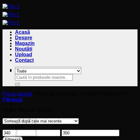
Sari
la
conținut
Acasă
Despre
Magazin
Noutăți
Upload
Contact
Caută
Caută
după:
după:
Prima pagină
/
Produse etichetate „CASETOFON AUTO”
Filtrează
Coș
Afișez singurul rezultat
Filtru preț
Preț
Preț
minim
maxim
Filtrează