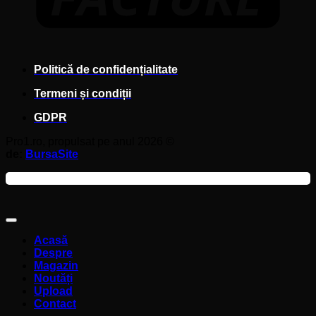
Politică de confidențialitate
Termeni și condiții
GDPR
Pro1.ro, propulsat pe anul 2026 ©
de:
BursaSite
Acasă
Despre
Magazin
Noutăți
Upload
Contact