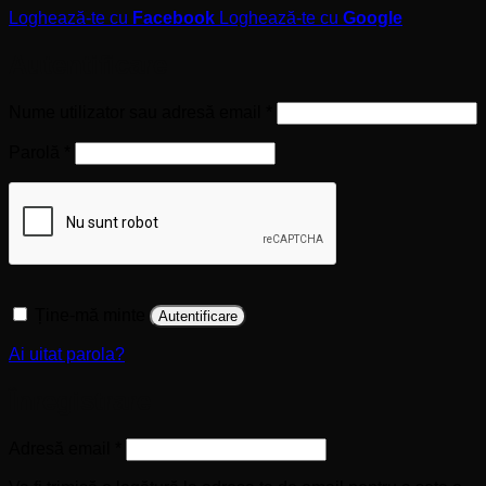
Loghează-te cu
Facebook
Loghează-te cu
Google
Autentificare
Obligatoriu
Nume utilizator sau adresă email
*
Obligatoriu
Parolă
*
Ține-mă minte
Autentificare
Ai uitat parola?
Înregistrare
Obligatoriu
Adresă email
*