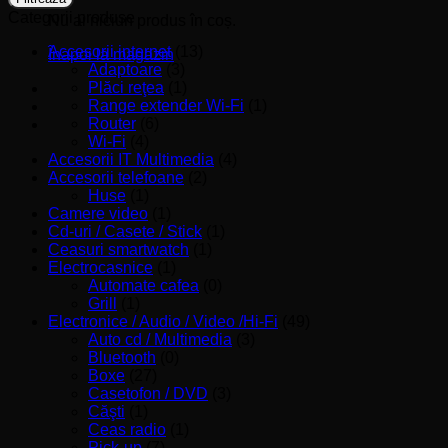
Categorii produse
Nu ai niciun produs în coș.
Accesorii internet
(13)
Înapoi la magazin
Adaptoare
(3)
Plăci reţea
(1)
Range extender Wi-Fi
(1)
Router
(6)
Wi-Fi
(4)
Accesorii IT Multimedia
(4)
Accesorii telefoane
(2)
Huse
(1)
Camere video
(1)
Cd-uri / Casete / Stick
(1)
Ceasuri smartwatch
(1)
Electrocasnice
(1)
Automate cafea
(0)
Grill
(1)
Electronice / Audio / Video /Hi-Fi
(49)
Auto cd / Multimedia
(3)
Bluetooth
(0)
Boxe
(27)
Casetofon / DVD
(3)
Căşti
(1)
Ceas radio
(1)
Pick-up
(7)