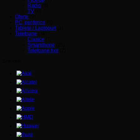
Radio
(8)
TV
(0)
Oferte
(9)
PC, periferice
(3)
Tablete / Laptopuri
(1)
Telefoane
(34)
Clasice
(7)
Smartphone
(25)
Telefoane fixe
(2)
Branduri