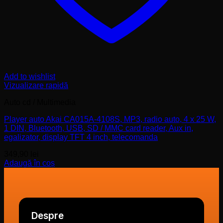
Add to wishlist
Vizualizare rapidă
Auto cd / Multimedia
Player auto Akai CA015A-4108S, MP3, radio auto, 4 x 25 W,
1 DIN, Bluetooth, USB, SD / MMC card reader, Aux in,
egalizator, display TFT 4 inch, telecomanda
349,90
lei
Adaugă în coș
Despre