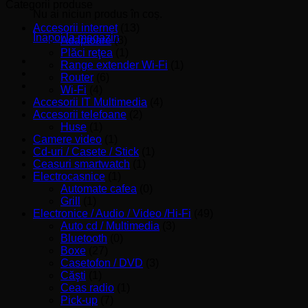
minim
maxim
Categorii produse
Nu ai niciun produs în coș.
Accesorii internet
(13)
Înapoi la magazin
Adaptoare
(3)
Plăci reţea
(1)
Range extender Wi-Fi
(1)
Router
(6)
Wi-Fi
(4)
Accesorii IT Multimedia
(4)
Accesorii telefoane
(2)
Huse
(1)
Camere video
(1)
Cd-uri / Casete / Stick
(1)
Ceasuri smartwatch
(1)
Electrocasnice
(1)
Automate cafea
(0)
Grill
(1)
Electronice / Audio / Video /Hi-Fi
(49)
Auto cd / Multimedia
(3)
Bluetooth
(0)
Boxe
(27)
Casetofon / DVD
(3)
Căşti
(1)
Ceas radio
(1)
Pick-up
(7)