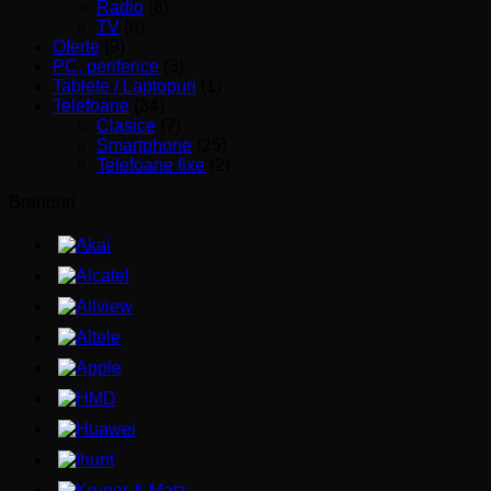
Radio
(8)
TV
(0)
Oferte
(9)
PC, periferice
(3)
Tablete / Laptopuri
(1)
Telefoane
(34)
Clasice
(7)
Smartphone
(25)
Telefoane fixe
(2)
Branduri