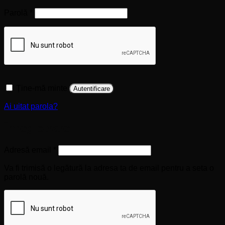
Obligatoriu
Parolă
*
Ține-mă minte
Autentificare
Ai uitat parola?
Înregistrare
Obligatoriu
Adresă email
*
Va fi trimisă o legătură la adresa ta de email pentru a seta o
parolă nouă.