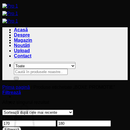
Sari
la
conținut
Acasă
Despre
Magazin
Noutăți
Upload
Contact
Caută
Caută
după:
după:
Prima pagină
/
Produse etichetate „BOXE PROMOTIE”
Filtrează
Coș
Afișez singurul rezultat
Filtru preț
Preț
Preț
minim
maxim
Filtrează