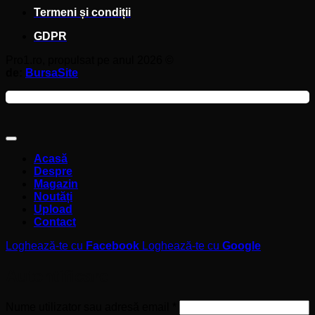
Termeni și condiții
GDPR
Pro1.ro, propulsat pe anul 2026 ©
de:
BursaSite
Acasă
Despre
Magazin
Noutăți
Upload
Contact
Loghează-te cu
Facebook
Loghează-te cu
Google
Autentificare
Obligatoriu
Nume utilizator sau adresă email
*