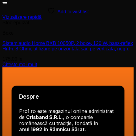
Add to wishlist
Vizualizare rapidă
Stoc epuizat
Boxe
Sistem audio Home BXB 10050P, 2 boxe, 120 W, bass-reflex
Hi-Fi, 8 Ohmi, utilizare pe orizontala sau pe verticala, negru
175,00
lei
Citește mai mult
Despre
Pro1.ro este magazinul online administrat
de
Crisband S.R.L.
, o companie
românească cu tradiție, fondată în
anul
1992
în
Râmnicu Sărat
.