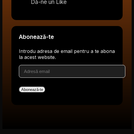
Dă-ne un Like
Abonează-te
Introdu adresa de email pentru a te abona
la acest website.
Adresă
email
Abonează-te
V