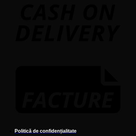
D
F
Politică de confidențialitate