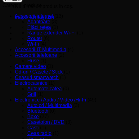
Categorii produse
Nu ai niciun produs în coș.
Accesorii internet
(13)
Înapoi la magazin
Adaptoare
(3)
Plăci reţea
(1)
Range extender Wi-Fi
(1)
Router
(6)
Wi-Fi
(4)
Accesorii IT Multimedia
(4)
Accesorii telefoane
(2)
Huse
(1)
Camere video
(1)
Cd-uri / Casete / Stick
(1)
Ceasuri smartwatch
(1)
Electrocasnice
(1)
Automate cafea
(0)
Grill
(1)
Electronice / Audio / Video /Hi-Fi
(49)
Auto cd / Multimedia
(3)
Bluetooth
(0)
Boxe
(27)
Casetofon / DVD
(3)
Căşti
(1)
Ceas radio
(1)
Pick-up
(7)