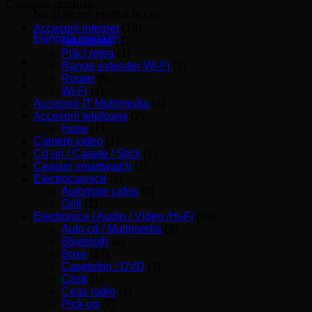
minim
maxim
Categorii produse
Nu ai niciun produs în coș.
Accesorii internet
(13)
Înapoi la magazin
Adaptoare
(3)
Plăci reţea
(1)
Range extender Wi-Fi
(1)
Router
(6)
Wi-Fi
(4)
Accesorii IT Multimedia
(4)
Accesorii telefoane
(2)
Huse
(1)
Camere video
(1)
Cd-uri / Casete / Stick
(1)
Ceasuri smartwatch
(1)
Electrocasnice
(1)
Automate cafea
(0)
Grill
(1)
Electronice / Audio / Video /Hi-Fi
(49)
Auto cd / Multimedia
(3)
Bluetooth
(0)
Boxe
(27)
Casetofon / DVD
(3)
Căşti
(1)
Ceas radio
(1)
Pick-up
(7)