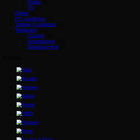
Radio
(8)
TV
(0)
Oferte
(9)
PC, periferice
(3)
Tablete / Laptopuri
(1)
Telefoane
(34)
Clasice
(7)
Smartphone
(25)
Telefoane fixe
(2)
Branduri