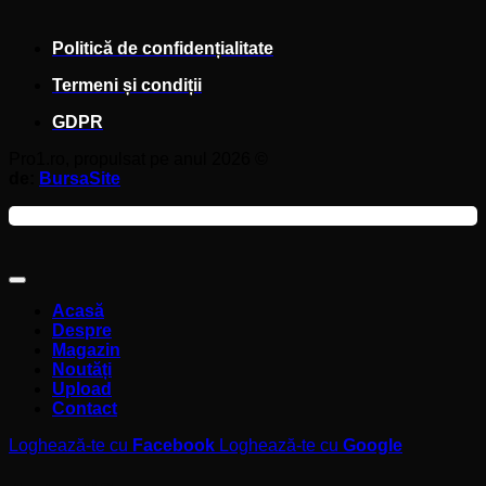
Politică de confidențialitate
Termeni și condiții
GDPR
Pro1.ro, propulsat pe anul 2026 ©
de:
BursaSite
Acasă
Despre
Magazin
Noutăți
Upload
Contact
Loghează-te cu
Facebook
Loghează-te cu
Google