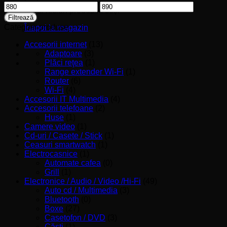
Preț
Preț
Nu ai niciun produs în coș.
minim
maxim
Filtrează
Categorii produse
Înapoi la magazin
Accesorii internet
(13)
Adaptoare
(3)
Plăci reţea
(1)
Range extender Wi-Fi
(1)
Router
(6)
Wi-Fi
(4)
Accesorii IT Multimedia
(4)
Accesorii telefoane
(2)
Huse
(1)
Camere video
(1)
Cd-uri / Casete / Stick
(1)
Ceasuri smartwatch
(1)
Electrocasnice
(1)
Automate cafea
(0)
Grill
(1)
Electronice / Audio / Video /Hi-Fi
(49)
Auto cd / Multimedia
(3)
Bluetooth
(0)
Boxe
(27)
Casetofon / DVD
(3)
Căşti
(1)