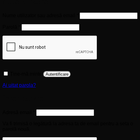
Autentificare
Obligatoriu
Nume utilizator sau adresă email
*
Obligatoriu
Parolă
*
Ține-mă minte
Autentificare
Ai uitat parola?
Înregistrare
Obligatoriu
Adresă email
*
Va fi trimisă o legătură la adresa ta de email pentru a seta o
parolă nouă.