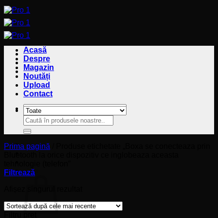
Sari
la
conținut
Acasă
Despre
Magazin
Noutăți
Upload
Contact
Caută
Caută
după:
după:
Prima pagină
/
Produse etichetate „Boxa se conecteaza prin
Bluetooth la orice dispozitiv ce inglobeaza aceasta
tehnologie (telefon”
Coș
Filtrează
Afișez singurul rezultat
Filtru preț