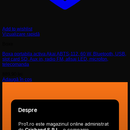
Add to wishlist
Vizualizare rapidă
Boxe
Boxa portabila activa Akai ABTS-112, 60 W, Bluetooth, USB,
slot card SD, Aux in, radio FM, afisaj LED, microfon,
telecomanda
889,90
lei
Adaugă în coș
Despre
Pro1.ro este magazinul online administrat
de
Crisband S.R.L.
, o companie