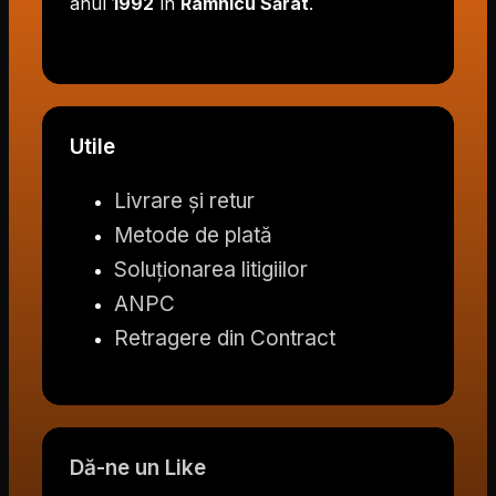
anul
1992
în
Râmnicu Sărat
.
Utile
Livrare și retur
Metode de plată
Soluționarea litigiilor
ANPC
Retragere din Contract
Dă-ne un Like