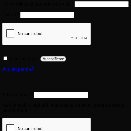
Obligatoriu
Nume utilizator sau adresă email
*
Obligatoriu
Parolă
*
Ține-mă minte
Autentificare
Ai uitat parola?
Înregistrare
Obligatoriu
Adresă email
*
Va fi trimisă o legătură la adresa ta de email pentru a seta o
parolă nouă.