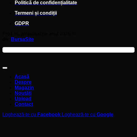
Politică de confidențialitate
Termeni și condiții
GDPR
Pro1.ro, propulsat pe anul 2026 ©
de:
BursaSite
Acasă
Despre
Magazin
Noutăți
Upload
Contact
Loghează-te cu
Facebook
Loghează-te cu
Google
Autentificare