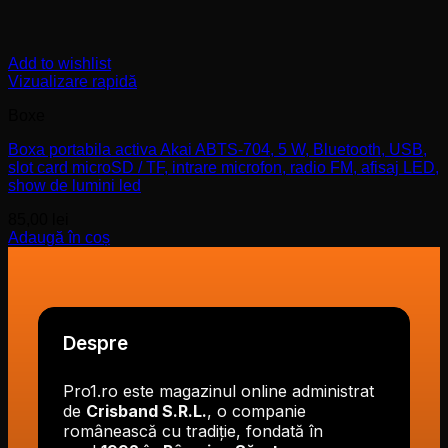
Add to wishlist
Vizualizare rapidă
Boxe
Boxa portabila activa Akai ABTS-704, 5 W, Bluetooth, USB,
slot card microSD / TF, intrare microfon, radio FM, afisaj LED,
show de lumini led
85,00
lei
Adaugă în coș
Despre
Pro1.ro este magazinul online administrat
de
Crisband S.R.L.
, o companie
românească cu tradiție, fondată în