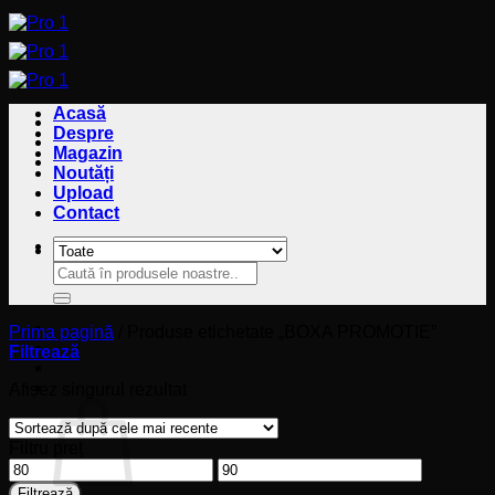
Sari
la
conținut
Acasă
Despre
Magazin
Noutăți
Upload
Contact
Caută
Caută
după:
după:
Prima pagină
/
Produse etichetate „BOXA PROMOTIE”
Filtrează
Coș
Afișez singurul rezultat
Filtru preț
Preț
Preț
minim
maxim
Filtrează