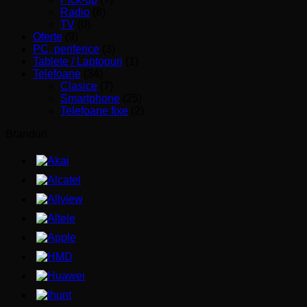
Radio
(8)
TV
(0)
Oferte
(9)
PC, periferice
(3)
Tablete / Laptopuri
(1)
Telefoane
(34)
Clasice
(7)
Smartphone
(25)
Telefoane fixe
(2)
Branduri