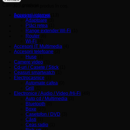
Categorii produse
Nu ai niciun produs în coș.
Accesorii internet
(13)
Înapoi la magazin
Adaptoare
(3)
Plăci reţea
(1)
Range extender Wi-Fi
(1)
Router
(6)
Wi-Fi
(4)
Accesorii IT Multimedia
(4)
Accesorii telefoane
(2)
Huse
(1)
Camere video
(1)
Cd-uri / Casete / Stick
(1)
Ceasuri smartwatch
(1)
Electrocasnice
(1)
Automate cafea
(0)
Grill
(1)
Electronice / Audio / Video /Hi-Fi
(49)
Auto cd / Multimedia
(3)
Bluetooth
(0)
Boxe
(27)
Casetofon / DVD
(3)
Căşti
(1)
Ceas radio
(1)
Pick-up
(7)