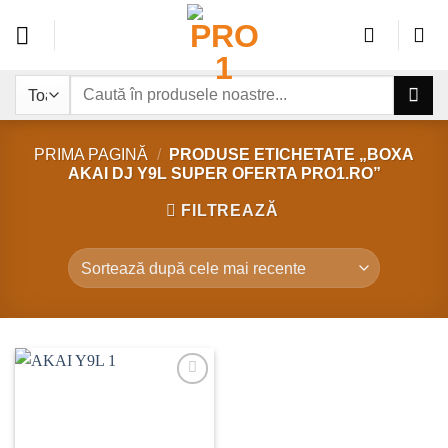
Sari
la
conținut
Caută
după:
PRIMA PAGINĂ
/
PRODUSE ETICHETATE „BOXA
AKAI DJ Y9L SUPER OFERTA PRO1.RO”
FILTREAZĂ
Add to
wishlist