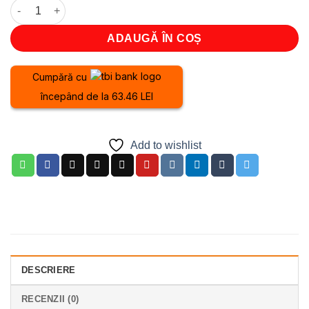
Cantitate Boxa activa AKAI DJ-S5H
ADAUGĂ ÎN COȘ
Cumpără cu
începând de la 63.46 LEI
Add to wishlist
DESCRIERE
RECENZII (0)