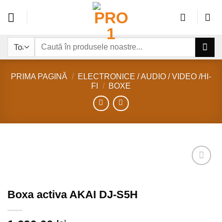
Sari
la
conținut
Caută
după:
PRIMA PAGINĂ
/
ELECTRONICE / AUDIO / VIDEO /HI-
FI
/
BOXE
Add to
wishlist
Boxa activa AKAI DJ-S5H