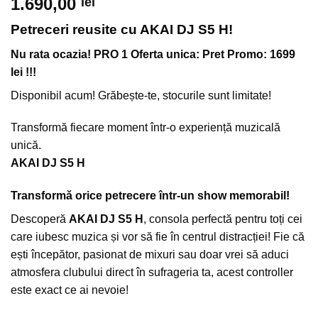
1.690,00
lei
Petreceri reusite cu AKAI DJ S5 H!
Nu rata ocazia! PRO 1 Oferta unica: Pret Promo:
1699
lei !!!
Disponibil acum! Grăbește-te, stocurile sunt limitate!
Transformă fiecare moment într-o experiență muzicală
unică.
AKAI DJ S5 H
Transformă orice petrecere într-un show memorabil!
Descoperă
AKAI DJ S5 H
, consola perfectă pentru toți cei
care iubesc muzica și vor să fie în centrul distracției! Fie că
ești începător, pasionat de mixuri sau doar vrei să aduci
atmosfera clubului direct în sufrageria ta, acest controller
este exact ce ai nevoie!