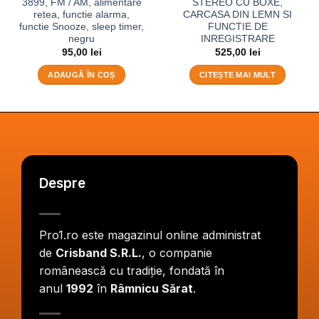
3899, FM / AM, alimentare
STEREO CU BOXE,
retea, functie alarma,
CARCASA DIN LEMN SI
functie Snooze, sleep timer,
FUNCTIE DE
negru
INREGISTRARE
95,00
lei
525,00
lei
ADAUGĂ ÎN COȘ
CITEȘTE MAI MULT
Despre
Pro1.ro este magazinul online administrat
de
Crisband S.R.L.
, o companie
românească cu tradiție, fondată în
anul
1992
în
Râmnicu Sărat
.