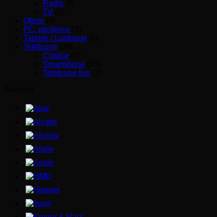
Radio
(8)
TV
(0)
Oferte
(9)
PC, periferice
(3)
Tablete / Laptopuri
(1)
Telefoane
(34)
Clasice
(7)
Smartphone
(25)
Telefoane fixe
(2)
Branduri