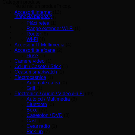
minim
maxim
Categorii produse
Nu ai niciun produs în coș.
Accesorii internet
(13)
Înapoi la magazin
Adaptoare
(3)
Plăci reţea
(1)
Range extender Wi-Fi
(1)
Router
(6)
Wi-Fi
(4)
Accesorii IT Multimedia
(4)
Accesorii telefoane
(2)
Huse
(1)
Camere video
(1)
Cd-uri / Casete / Stick
(1)
Ceasuri smartwatch
(1)
Electrocasnice
(1)
Automate cafea
(0)
Grill
(1)
Electronice / Audio / Video /Hi-Fi
(49)
Auto cd / Multimedia
(3)
Bluetooth
(0)
Boxe
(27)
Casetofon / DVD
(3)
Căşti
(1)
Ceas radio
(1)
Pick-up
(7)