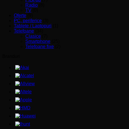
Radio
(8)
TV
(0)
Oferte
(9)
PC, periferice
(3)
Tablete / Laptopuri
(1)
Telefoane
(34)
Clasice
(7)
Smartphone
(25)
Telefoane fixe
(2)
Branduri