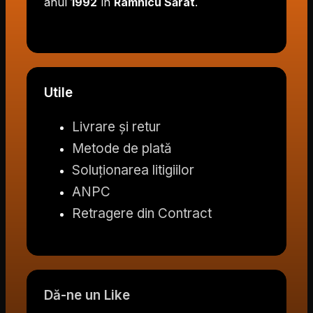
anul
1992
în
Râmnicu Sărat
.
Utile
Livrare și retur
Metode de plată
Soluționarea litigiilor
ANPC
Retragere din Contract
Dă-ne un Like