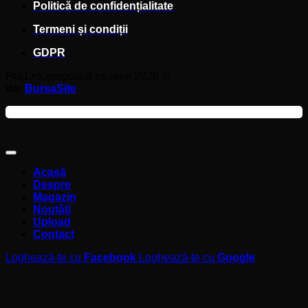
Politică de confidențialitate
Termeni și condiții
GDPR
Pro1.ro, propulsat pe anul 2026 ©
de:
BursaSite
Acasă
Despre
Magazin
Noutăți
Upload
Contact
Loghează-te cu
Facebook
Loghează-te cu
Google
Autentificare