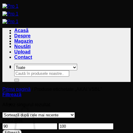
Sari
la
conținut
Acasă
Despre
Magazin
Noutăți
Upload
Contact
Caută
Caută
după:
după:
Prima pagină
/
Produse etichetate „AKAI V5BL”
Filtrează
Coș
Afișez singurul rezultat
Filtru preț
Preț
Preț
minim
maxim
Filtrează