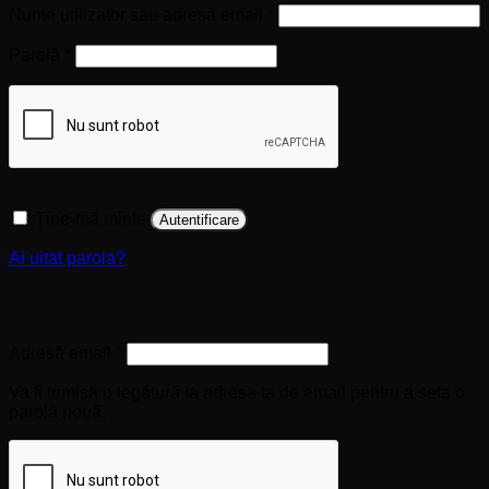
Obligatoriu
Nume utilizator sau adresă email
*
Obligatoriu
Parolă
*
Ține-mă minte
Autentificare
Ai uitat parola?
Înregistrare
Obligatoriu
Adresă email
*
Va fi trimisă o legătură la adresa ta de email pentru a seta o
parolă nouă.