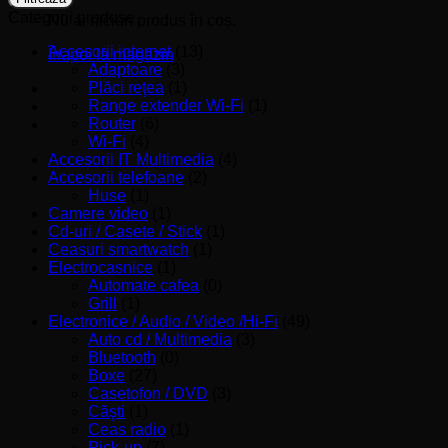
Categorii produse
Nu ai niciun produs în coș.
Accesorii internet
(13)
Înapoi la magazin
Adaptoare
(3)
Plăci reţea
(1)
Range extender Wi-Fi
(1)
Router
(6)
Wi-Fi
(4)
Accesorii IT Multimedia
(4)
Accesorii telefoane
(2)
Huse
(1)
Camere video
(1)
Cd-uri / Casete / Stick
(1)
Ceasuri smartwatch
(1)
Electrocasnice
(1)
Automate cafea
(0)
Grill
(1)
Electronice / Audio / Video /Hi-Fi
(49)
Auto cd / Multimedia
(3)
Bluetooth
(0)
Boxe
(27)
Casetofon / DVD
(3)
Căşti
(1)
Ceas radio
(1)
Pick-up
(7)