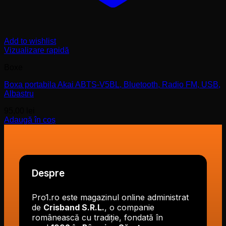
Add to wishlist
Vizualizare rapidă
Boxe
Boxa portabila Akai ABTS-V5BL, Bluetooth, Radio FM, USB,
Albastru
95,00
lei
Adaugă în coș
Despre
Pro1.ro este magazinul online administrat
de
Crisband S.R.L.
, o companie
românească cu tradiție, fondată în