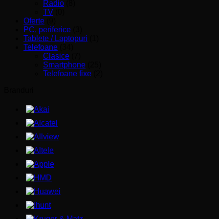
Radio
(8)
TV
(0)
Oferte
(9)
PC, periferice
(3)
Tablete / Laptopuri
(1)
Telefoane
(34)
Clasice
(7)
Smartphone
(25)
Telefoane fixe
(2)
Branduri