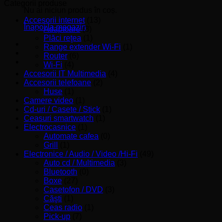
minim
maxim
Categorii produse
Nu ai niciun produs în coș.
Accesorii internet
(13)
Înapoi la magazin
Adaptoare
(3)
Plăci reţea
(1)
Range extender Wi-Fi
(1)
Router
(6)
Wi-Fi
(4)
Accesorii IT Multimedia
(4)
Accesorii telefoane
(2)
Huse
(1)
Camere video
(1)
Cd-uri / Casete / Stick
(1)
Ceasuri smartwatch
(1)
Electrocasnice
(1)
Automate cafea
(0)
Grill
(1)
Electronice / Audio / Video /Hi-Fi
(49)
Auto cd / Multimedia
(3)
Bluetooth
(0)
Boxe
(27)
Casetofon / DVD
(3)
Căşti
(1)
Ceas radio
(1)
Pick-up
(7)