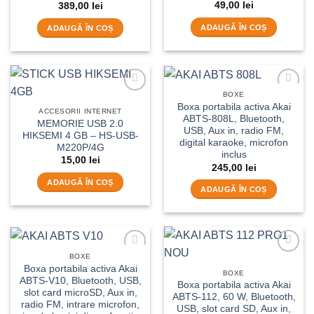
Evaluat la
5
49,00
lei
389,00
lei
din 5
ADAUGĂ ÎN COȘ
ADAUGĂ ÎN COȘ
BOXE
Add to
Add to
Boxa portabila activa Akai
wishlist
wishlist
ACCESORII INTERNET
ABTS-808L, Bluetooth,
MEMORIE USB 2.0
USB, Aux in, radio FM,
HIKSEMI 4 GB – HS-USB-
digital karaoke, microfon
M220P/4G
inclus
15,00
lei
245,00
lei
ADAUGĂ ÎN COȘ
ADAUGĂ ÎN COȘ
BOXE
Add to
Add to
Boxa portabila activa Akai
wishlist
wishlist
BOXE
ABTS-V10, Bluetooth, USB,
Boxa portabila activa Akai
slot card microSD, Aux in,
ABTS-112, 60 W, Bluetooth,
radio FM, intrare microfon,
USB, slot card SD, Aux in,