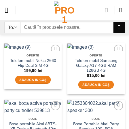
Sari
la
conținut
Caută
după:
OFERTE
OFERTE
Add to
Add to
Telefon mobil Nokia 2660
Telefon mobil Samsung
wishlist
wishlist
Flip Dual SIM 4G
Galaxy A17-4GB RAM
128GB 4G
199,90
lei
815,00
lei
ADAUGĂ ÎN COȘ
ADAUGĂ ÎN COȘ
Add to
Add to
wishlist
wishlist
BOXE
BOXE
Boxa portabila Akai ABTS-
Boxa Portabila Akai Party
X5 Fusion Bluetooth 50w
Speaker 300- 50W