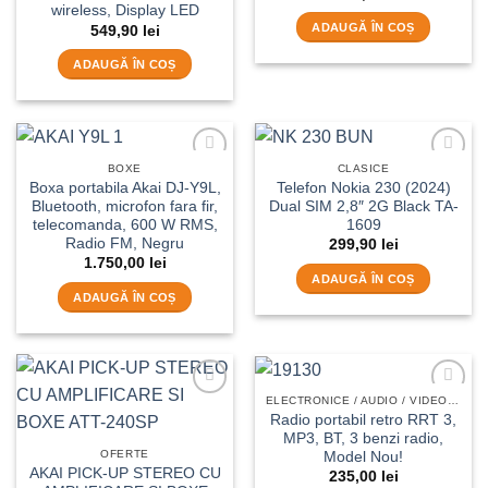
wireless, Display LED
ADAUGĂ ÎN COȘ
549,90
lei
ADAUGĂ ÎN COȘ
BOXE
CLASICE
Add to
Add to
Boxa portabila Akai DJ-Y9L,
Telefon Nokia 230 (2024)
wishlist
wishlist
Bluetooth, microfon fara fir,
Dual SIM 2,8″ 2G Black TA-
telecomanda, 600 W RMS,
1609
Radio FM, Negru
299,90
lei
1.750,00
lei
ADAUGĂ ÎN COȘ
ADAUGĂ ÎN COȘ
ELECTRONICE / AUDIO / VIDEO /HI-FI
Add to
Add to
Radio portabil retro RRT 3,
wishlist
wishlist
MP3, BT, 3 benzi radio,
OFERTE
Model Nou!
AKAI PICK-UP STEREO CU
235,00
lei