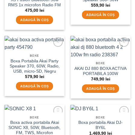
RMS 1x microfon Radio FM
559,90
lei
475,00
lei
ADAUGĂ ÎN COȘ
ADAUGĂ ÎN COȘ
Add to
Add to
wishlist
wishlist
BOXE
Boxa Portabila Akai Party
BOXE
Speaker 370, 60W, Radio,
AKAI DJ 880 BOXA ACTIVA
USB, micro-SD, Negru
PORTABILA 100W
579,90
lei
749,90
lei
ADAUGĂ ÎN COȘ
ADAUGĂ ÎN COȘ
BOXE
BOXE
Add to
Add to
Boxa activa portabila Akai
Boxa portabila Akai DJ-
wishlist
wishlist
SONIC X8, 50W, Bluetooth,
BY6L
FM, TWS, Microfon
1.469,90
lei