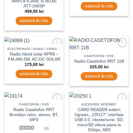
AMPLIFICARE SI BOXE
ATT-240SP
ADAUGĂ ÎN COȘ
499,90
lei
ADAUGĂ ÎN COȘ
ELECTRONICE / AUDIO / VIDEO /HI-FI
Add to
Add to
Radio hibrid solar RPR9 –
wishlist
wishlist
CASETOFON / DVD
FM-AM-SW, AC-DC-SOLAR
Radio-Casetofon RRT 11B
175,00
lei
225,00
lei
ADAUGĂ ÎN COȘ
ADAUGĂ ÎN COȘ
CASETOFON / DVD
ACCESORII INTERNET
Add to
Add to
Radio Casetofon RRT
CARD READER extern
wishlist
wishlist
Brooklyn retro, stereo, BT,
Ugreen, „CR127” interfata
MP3
USB 3.0, citeste/scrie: SD,
microSD viteza pana la
(1)
5Gbps, ABS