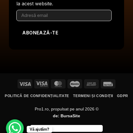
la acest website.
Adresă
email
ABONEAZĂ-TE
Visa
Visa
MasterCard
Maestro
Cash
Facture
Electron
On
POLITICĂ DE CONFIDENȚIALITATE
TERMENI ȘI CONDIȚII
GDPR
Delivery
Pro1.ro, propulsat pe anul 2026 ©
de:
BursaSite
Vă ajutăm?