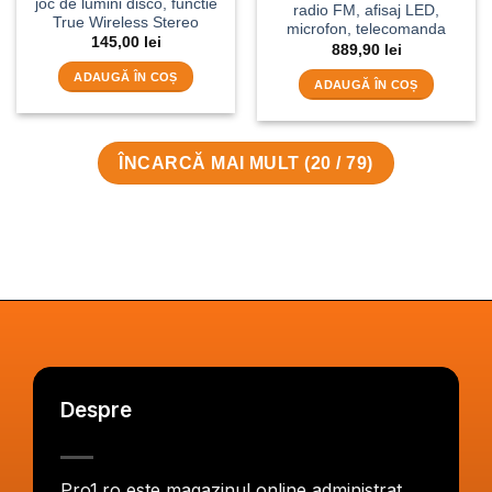
joc de lumini disco, functie
radio FM, afisaj LED,
True Wireless Stereo
microfon, telecomanda
145,00
lei
889,90
lei
ADAUGĂ ÎN COȘ
ADAUGĂ ÎN COȘ
ÎNCARCĂ MAI MULT
(
20
/ 79)
Despre
Pro1.ro este magazinul online administrat