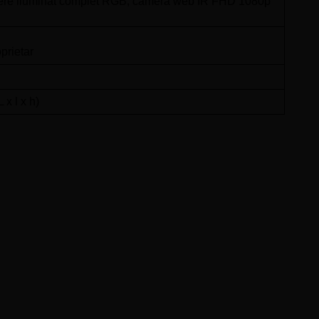
ngere iluminat complet RGB, cameră web IR FHD 1080p
prietar
x l x h)