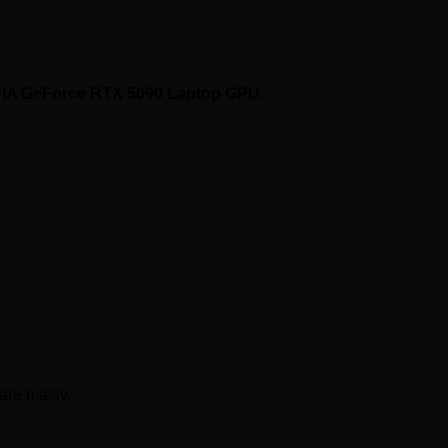
osul Gamingului Mobil în 2025
IA GeForce RTX 5090 Laptop GPU
.
oare masiv.