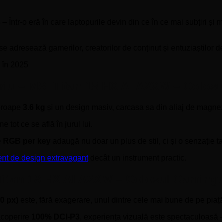
– Într-o eră în care laptopurile devin din ce în ce mai subțiri și 
 adresează gamerilor, creatorilor de conținut și entuziaștilor de
priu – MSI Titan 18 HX AI A2XW – Colos
aproape
3.6 kg
și un design masiv, carcasa sa din aliaj de magnez
 tot ce se află în jurul lui.
e
RGB per key
adaugă nu doar un plus de stil, ci și o senzație t
nt de design extravagant
decât un instrument practic.
Titan 18 HX AI A2XW – Colosul Gamingu
0 px)
este, fără exagerare, unul dintre cele mai bune de pe piaț
acoperire
100% DCI-P3
, experiența vizuală este spectaculoasă