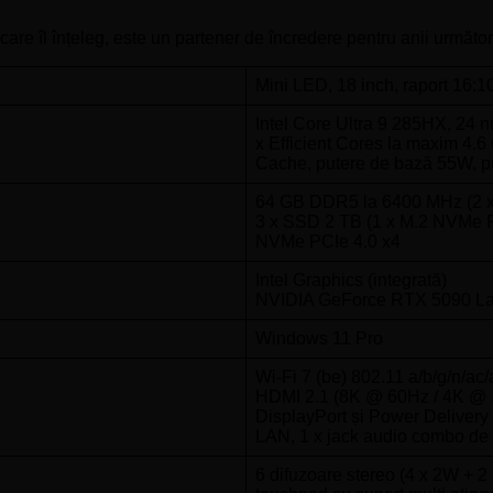
care îl înțeleg, este un partener de încredere pentru anii următor
Mini LED, 18 inch, raport 16:1
Intel Core Ultra 9 285HX, 24 
x Efficient Cores la maxim 4.6
Cache, putere de bază 55W, 
64 GB DDR5 la 6400 MHz (2 
3 x SSD 2 TB (1 x M.2 NVMe PC
NVMe PCIe 4.0 x4
Intel Graphics (integrată)
NVIDIA GeForce RTX 5090 L
Windows 11 Pro
Wi-Fi 7 (be) 802.11 a/b/g/n/ac/
HDMI 2.1 (8K @ 60Hz / 4K @ 1
DisplayPort și Power Delivery
LAN, 1 x jack audio combo de
6 difuzoare stereo (4 x 2W + 2