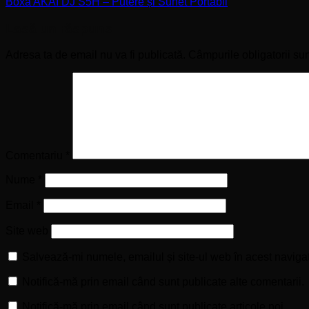
Boxa AKAI DJ S5H – Putere și Sunet Portabil
Lasă un răspuns
Adresa ta de email nu va fi publicată.
Câmpurile obligatorii su
Comentariu
*
Nume
*
Email
*
Site web
Salvează-mi numele, emailul și site-ul web în acest naviga
Notifică-mă prin email când sunt publicate alte comentarii.
Notifică-mă prin email când sunt publicate articole noi.