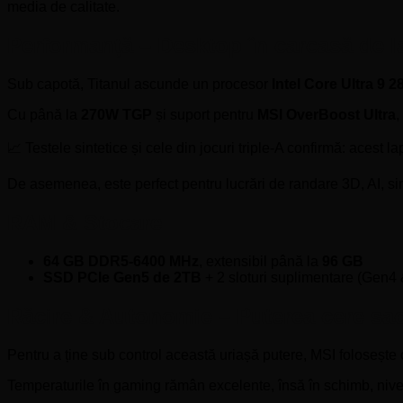
media de calitate.
Performanță – Desktop în carcasă de 
Sub capotă, Titanul ascunde un procesor
Intel Core Ultra 9 
Cu până la
270W TGP
și suport pentru
MSI OverBoost Ultra
,
📈 Testele sintetice și cele din jocuri triple-A confirmă: acest la
De asemenea, este perfect pentru lucrări de randare 3D, AI, si
RAM & Stocare
64 GB DDR5-6400 MHz
, extensibil până la
96 GB
SSD PCIe Gen5 de 2TB
+ 2 sloturi suplimentare (Gen4
Răcire & Autonomie – Puterea cere sacr
Pentru a ține sub control această uriașă putere, MSI folosește
Temperaturile în gaming rămân excelente, însă în schimb, nivel