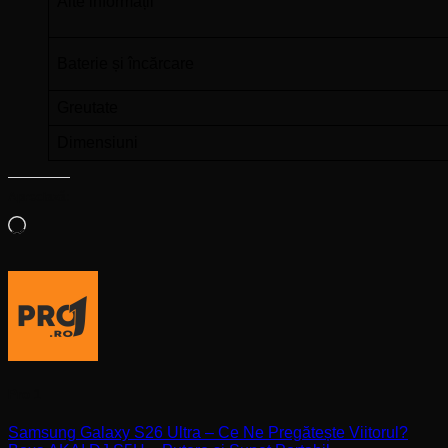
Alte informații
Baterie și încărcare
Greutate
Dimensiuni
Apreciază:
Încarc...
Pro 1
Samsung Galaxy S26 Ultra – Ce Ne Pregătește Viitorul?