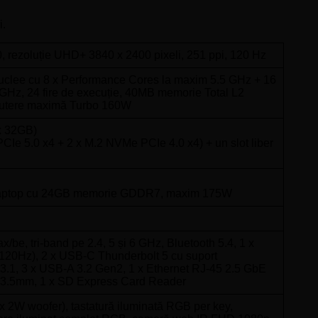
i.
0, rezoluție UHD+ 3840 x 2400 pixeli, 251 ppi, 120 Hz
nuclee cu 8 x Performance Cores la maxim 5.5 GHz + 16
 GHz, 24 fire de execuție, 40MB memorie Total L2
putere maximă Turbo 160W
x 32GB)
Ie 5.0 x4 + 2 x M.2 NVMe PCIe 4.0 x4) + un slot liber
aptop cu 24GB memorie GDDR7, maxim 175W
ax/be, tri-band pe 2.4, 5 și 6 GHz, Bluetooth 5.4, 1 x
20Hz), 2 x USB-C Thunderbolt 5 cu suport
 3.1, 3 x USB-A 3.2 Gen2, 1 x Ethernet RJ-45 2.5 GbE
 3.5mm, 1 x SD Express Card Reader
 x 2W woofer), tastatură iluminată RGB per key,