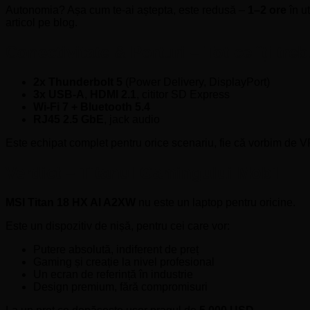
Autonomia? Așa cum te-ai aștepta, este redusă –
1–2 ore
în u
articol pe blog.
Conectivitate & Porturi – Tot ce îți treb
2x Thunderbolt 5
(Power Delivery, DisplayPort)
3x USB-A
,
HDMI 2.1
, cititor SD Express
Wi-Fi 7 + Bluetooth 5.4
RJ45 2.5 GbE
, jack audio
Este echipat complet pentru orice scenariu, fie că vorbim de V
Verdict – Titanul Gamingului Mobil
MSI Titan 18 HX AI A2XW
nu este un laptop pentru oricine.
Este un dispozitiv de nișă, pentru cei care vor:
Putere absolută, indiferent de preț
Gaming și creație la nivel profesional
Un ecran de referință în industrie
Design premium, fără compromisuri