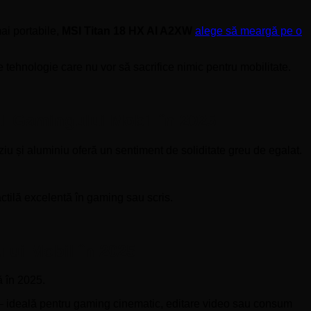
mai portabile,
MSI Titan 18 HX AI A2XW
alege să meargă pe o
 tehnologie care nu vor să sacrifice nimic pentru mobilitate.
ul Gamingului Mobil în 2025
iu și aluminiu oferă un sentiment de soliditate greu de egalat.
actilă excelentă în gaming sau scris.
lui Mobil în 2025
ă în 2025.
 – ideală pentru gaming cinematic, editare video sau consum