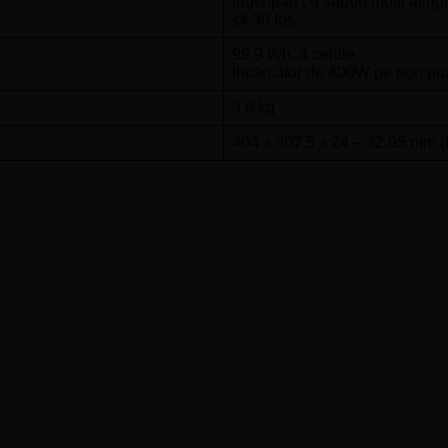
touchpad cu suport multi ati
@ 30 fps
99.9 Wh, 4 celule
Încărcător de 400W pe port pro
3.6 kg
404 x 307.5 x 24 – 32.05 mm (L 