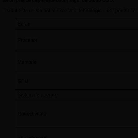
La un preț ce depășește ușor pragul de
5.000 USD
.
Titanul este un simbol al excesului tehnologic – dar pentru cei 
Ecran
Procesor
Memorie
GPU
Sistem de operare
Conectivitate