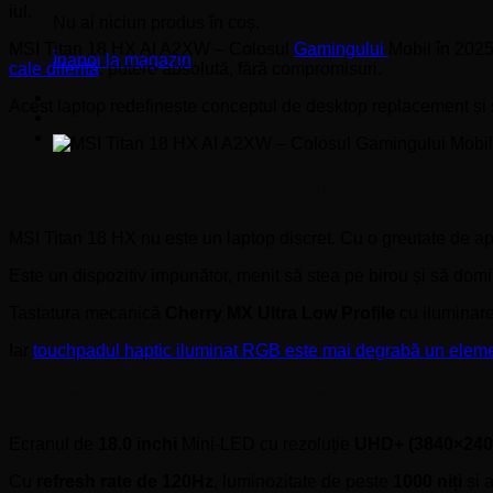
iul.
Nu ai niciun produs în coș.
MSI Titan 18 HX AI A2XW – Colosul
Gamingului
Mobil în 2025 
Înapoi la magazin
cale diferită
: putere absolută, fără compromisuri.
Acest laptop redefinește conceptul de desktop replacement și se
Design & Construcție – Titanul la pro
MSI Titan 18 HX nu este un laptop discret. Cu o greutate de 
Este un dispozitiv impunător, menit să stea pe birou și să domine
Tastatura mecanică
Cherry MX Ultra Low Profile
cu iluminar
Iar
touchpadul haptic iluminat RGB este mai degrabă un eleme
Ecran – Un spectacol Mini-LED – MSI 
Ecranul de
18.0 inchi
Mini-LED cu rezoluție
UHD+ (3840×240
Cu
refresh rate de 120Hz
, luminozitate de peste
1000 niți
și 