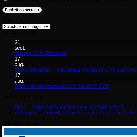
Categorii
Categorii
Articole recente
21
sept.
Niciun
iPhone 17 vs iPhone 16
comentariu
17
la
aug.
iPhone
Sistem Mesh Wi-Fi 6 Dual-Band AX1800 cu Amazon Ale
17
17
vs
aug.
iPhone
Niciun
Cele mai noi smartwatch-uri lansate în 2025
16
comentariu
Comentarii recente
la
Cele
Pro 1
la
Cele Mai Bune Telefoane Android în 2025
mai
wallsignro
la
Cele Mai Bune Telefoane Android în 2025
noi
smartwatch-
Convertor valutar
uri
lansate
în