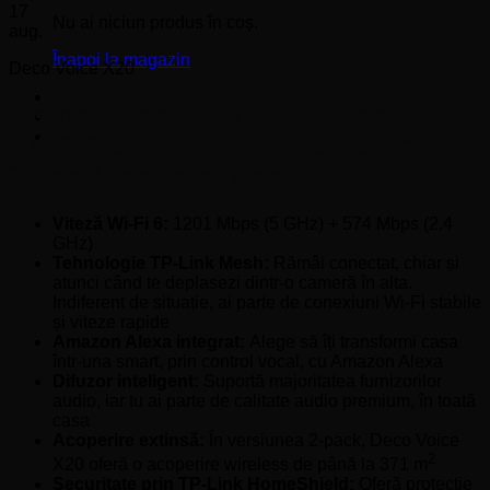
17
Nu ai niciun produs în coș.
aug.
Înapoi la magazin
Deco Voice X20
Sistem Mesh Wi-Fi 6 Dual-Band
AX1800 cu Amazon Alexa – acoperire
în toată locuința (2 pack)
Viteză Wi-Fi 6:
1201 Mbps (5 GHz) + 574 Mbps (2.4
GHz)
Tehnologie TP-Link Mesh:
Rămâi conectat, chiar și
atunci când te deplasezi dintr-o cameră în alta.
Indiferent de situație, ai parte de conexiuni Wi-Fi stabile
și viteze rapide
Amazon Alexa integrat:
Alege să îți transformi casa
într-una smart, prin control vocal, cu Amazon Alexa
Difuzor inteligent:
Suportă majoritatea furnizorilor
audio, iar tu ai parte de calitate audio premium, în toată
casa
Acoperire extinsă:
În versiunea 2-pack, Deco Voice
2
X20 oferă o acoperire wireless de până la 371 m
Securitate prin TP-Link HomeShield:
Oferă protecție