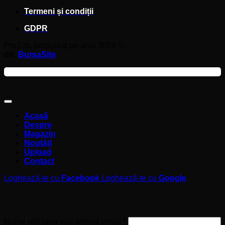
Termeni și condiții
GDPR
Pro1.ro, propulsat pe anul 2026 ©
de:
BursaSite
Acasă
Despre
Magazin
Noutăți
Upload
Contact
Loghează-te cu
Facebook
Loghează-te cu
Google
Autentificare
Obligatoriu
Nume utilizator sau adresă email
*