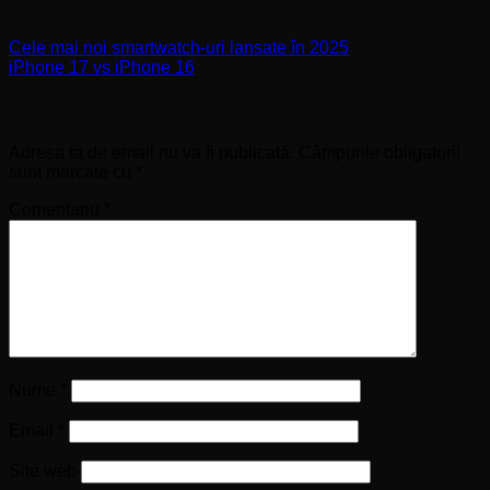
Pro 1
Cele mai noi smartwatch-uri lansate în 2025
iPhone 17 vs iPhone 16
Lasă un răspuns
Adresa ta de email nu va fi publicată.
Câmpurile obligatorii
sunt marcate cu
*
Comentariu
*
Nume
*
Email
*
Site web