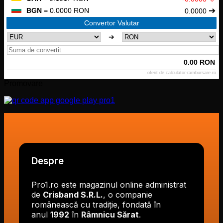
➔
BGN
= 0.0000 RON
0.0000
Convertor Valutar
➔
0.00 RON
oferit de
calculator-rambursare.ro
Promovare
Despre
Pro1.ro este magazinul online administrat
de
Crisband S.R.L.
, o companie
românească cu tradiție, fondată în
anul
1992
în
Râmnicu Sărat
.