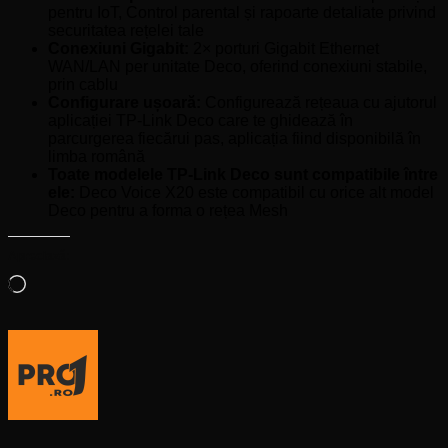
pentru IoT, Control parental și rapoarte detaliate privind
securitatea rețelei tale
Conexiuni Gigabit:
2× porturi Gigabit Ethernet
WAN/LAN per unitate Deco, oferind conexiuni stabile,
prin cablu
Configurare ușoară:
Configurează rețeaua cu ajutorul
aplicației TP-Link Deco care te ghidează în
parcurgerea fiecărui pas, aplicația fiind disponibilă în
limba română
Toate modelele TP-Link Deco sunt compatibile între
ele:
Deco Voice X20 este compatibil cu orice alt model
Deco pentru a forma o rețea Mesh
Apreciază:
Încarc...