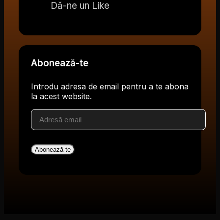
Dă-ne un Like
Abonează-te
Introdu adresa de email pentru a te abona
la acest website.
Adresă
email
Abonează-te
V