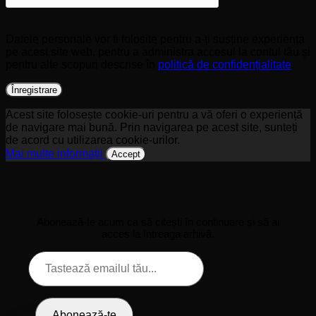
Datele personale vor fi folosite pentru a-ți susține experiența
pe acest site web, pentru a administra accesul la contul tău și
pentru alte scopuri descrise în
politică de confidențialitate
.
Înregistrare
Acest site folosește cookie-uri pentru a vă oferi o experiență
de navigare mai bună. Prin navigarea pe acest site, sunteți
de acord cu utilizarea cookie-urilor.
Mai multe informații
Accept
Descoperă mai multe la Pro 1
Abonează-te acum ca să citești în continuare și să ai
acces la întreaga arhivă.
Tastează
emailul
tău...
Abonează-te