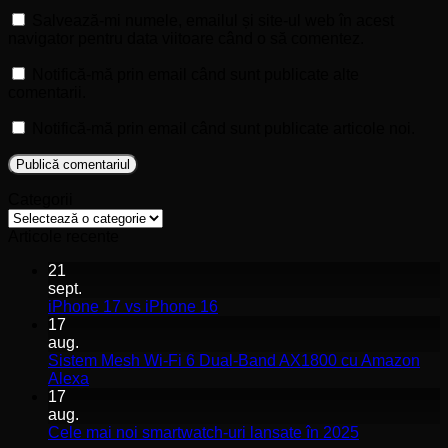
Salvează-mi numele, emailul și site-ul web în acest
navigator pentru data viitoare când o să comentez.
Notifică-mă prin email când sunt publicate alte
comentarii.
Notifică-mă prin email când sunt publicate articole noi.
Categorii
Categorii
Articole recente
21
sept.
Niciun
iPhone 17 vs iPhone 16
comentariu
17
la
aug.
iPhone
Sistem Mesh Wi-Fi 6 Dual-Band AX1800 cu Amazon
17
Niciun
Alexa
vs
comentariu
17
la
iPhone
aug.
Sistem
16
Niciun
Cele mai noi smartwatch-uri lansate în 2025