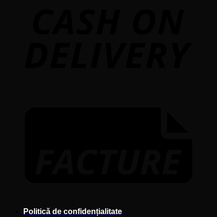
D
F
Politică de confidențialitate