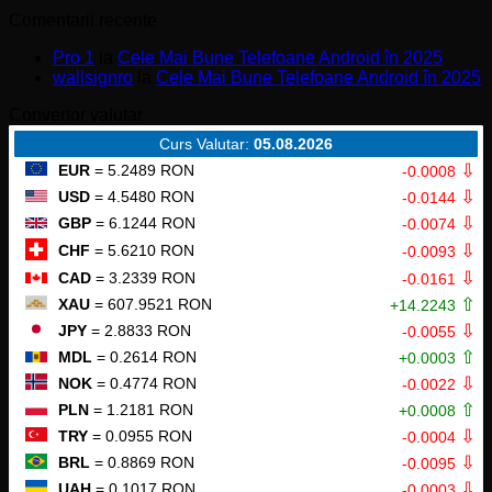
Mesh
comentariu
Comentarii recente
Wi-
la
Fi
Cele
Pro 1
la
Cele Mai Bune Telefoane Android în 2025
6
mai
wallsignro
la
Cele Mai Bune Telefoane Android în 2025
Dual-
noi
Band
smartwatch-
Convertor valutar
AX1800
uri
cu
lansate
Curs Valutar:
05.08.2026
Amazon
în
⇩
EUR
= 5.2489 RON
-0.0008
Alexa
2025
⇩
USD
= 4.5480 RON
-0.0144
⇩
GBP
= 6.1244 RON
-0.0074
⇩
CHF
= 5.6210 RON
-0.0093
⇩
CAD
= 3.2339 RON
-0.0161
⇧
XAU
= 607.9521 RON
+14.2243
⇩
JPY
= 2.8833 RON
-0.0055
⇧
MDL
= 0.2614 RON
+0.0003
⇩
NOK
= 0.4774 RON
-0.0022
⇧
PLN
= 1.2181 RON
+0.0008
⇩
TRY
= 0.0955 RON
-0.0004
⇩
BRL
= 0.8869 RON
-0.0095
⇩
UAH
= 0.1017 RON
-0.0003