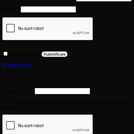
Obligatoriu
Parolă
*
Ține-mă minte
Autentificare
Ai uitat parola?
Înregistrare
Obligatoriu
Adresă email
*
Va fi trimisă o legătură la adresa ta de email pentru a seta o
parolă nouă.