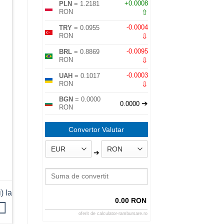
+0.0008
PLN
= 1.2181
⇧
RON
-0.0004
TRY
= 0.0955
⇩
RON
-0.0095
BRL
= 0.8869
⇩
RON
-0.0003
UAH
= 0.1017
⇩
RON
BGN
= 0.0000
➔
0.0000
RON
Convertor Valutar
➔
) la
0.00 RON
oferit de
calculator-rambursare.ro