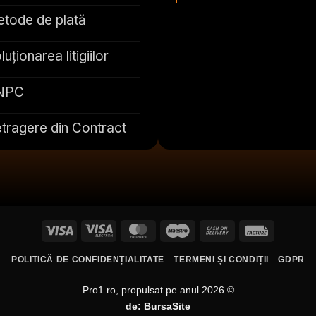
tode de plată
luționarea litigiilor
NPC
tragere din Contract
Visa
Visa
MasterCard
Maestro
Cash
Facture
Electron
On
POLITICĂ DE CONFIDENȚIALITATE
TERMENI ȘI CONDIȚII
GDPR
Delivery
Pro1.ro, propulsat pe anul 2026 ©
de:
BursaSite