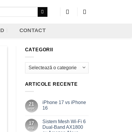
AD
CONTACT
CATEGORII
Categorii
ARTICOLE RECENTE
iPhone 17 vs iPhone
21
16
sept.
Niciun
comentariu
Sistem Mesh Wi-Fi 6
la
17
iPhone
Dual-Band AX1800
aug.
17