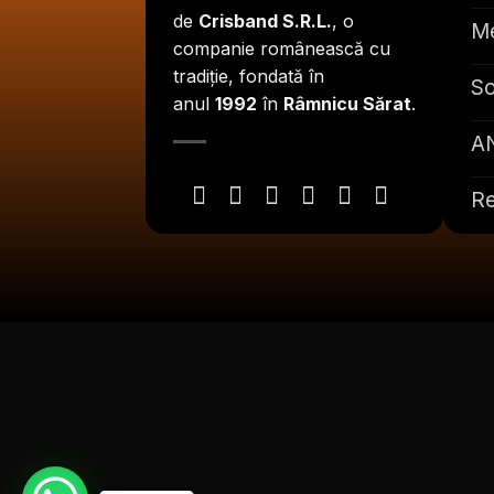
de
Crisband S.R.L.
, o
Me
companie românească cu
tradiție, fondată în
So
anul
1992
în
Râmnicu Sărat
.
A
Re