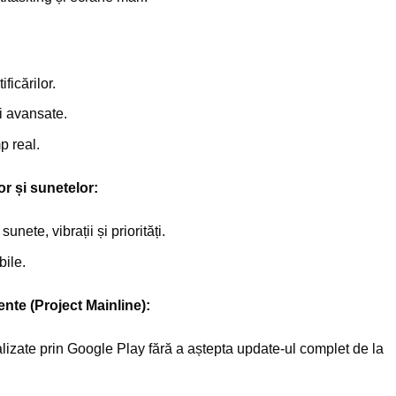
ficărilor.
i avansate.
p real.
or și sunetelor:
unete, vibrații și priorități.
bile.
ente (Project Mainline):
ualizate prin Google Play fără a aștepta update-ul complet de la