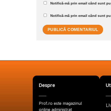
Notifică-mă prin email când sunt pub
Notifică-mă prin email când sunt pub
Despre
Ut
Pro1.ro este magazinul
Li
online administrat