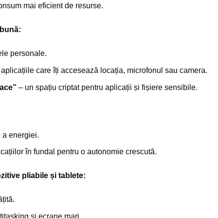
onsum mai eficient de resurse.
 bună:
ele personale.
 aplicațiile care îți accesează locația, microfonul sau camera.
pace”
– un spațiu criptat pentru aplicații și fișiere sensibile.
 a energiei.
cațiilor în fundal pentru o autonomie crescută.
tive pliabile și tablete:
țită.
itasking și ecrane mari.