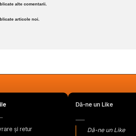
licate alte comentarii.
licate articole noi.
ile
Dă-ne un Like
vrare și retur
Dă-ne un Like