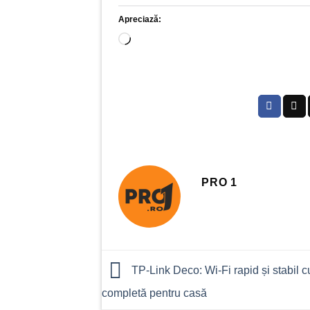
Apreciază:
Încarc...
PRO 1
TP-Link Deco: Wi-Fi rapid și stabil c
completă pentru casă