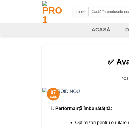
Sari
Caută
la
după:
conținut
ACASĂ
D
✅ Ava
POS
07
aug.
Performanță îmbunătățită:
Optimizări pentru o rulare m