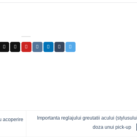
Importanta reglajului greutatii acului (stylusului
u acoperire
doza unui pick-up