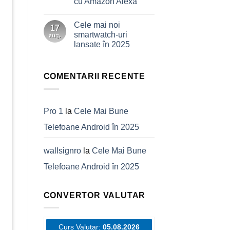
cu Amazon Alexa
vs
iPhone
Niciun
16
comentariu
Cele mai noi
la
17
Sistem
smartwatch-uri
aug.
Mesh
lansate în 2025
Wi-
Fi
Niciun
6
comentariu
Dual-
la
Band
Cele
COMENTARII RECENTE
AX1800
mai
cu
noi
Amazon
smartwatch-
Alexa
uri
lansate
Pro 1
la
Cele Mai Bune
în
2025
Telefoane Android în 2025
wallsignro
la
Cele Mai Bune
Telefoane Android în 2025
CONVERTOR VALUTAR
Curs Valutar:
05.08.2026