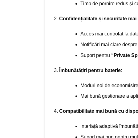
Timp de pornire redus și c
Confidențialitate și securitate mai
Acces mai controlat la dat
Notificări mai clare despre
Suport pentru
“Private S
Îmbunătățiri pentru baterie:
Moduri noi de economisire
Mai bună gestionare a apli
Compatibilitate mai bună cu dispozi
Interfață adaptivă îmbunătă
Suport mai bun pentru mult