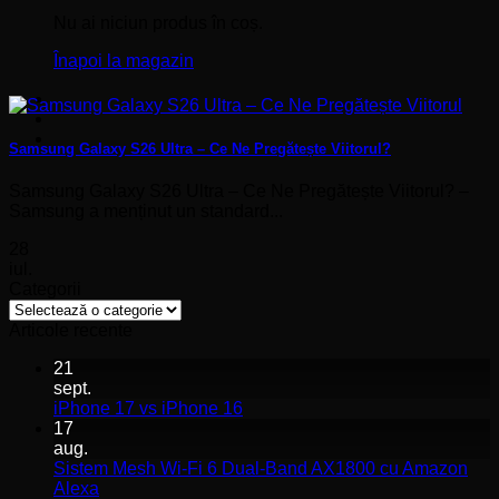
Nu ai niciun produs în coș.
Înapoi la magazin
Samsung Galaxy S26 Ultra – Ce Ne Pregătește Viitorul?
Samsung Galaxy S26 Ultra – Ce Ne Pregătește Viitorul? –
Samsung a menținut un standard...
28
iul.
Categorii
Categorii
Articole recente
21
sept.
Niciun
iPhone 17 vs iPhone 16
comentariu
17
la
aug.
iPhone
Sistem Mesh Wi-Fi 6 Dual-Band AX1800 cu Amazon
17
Niciun
Alexa