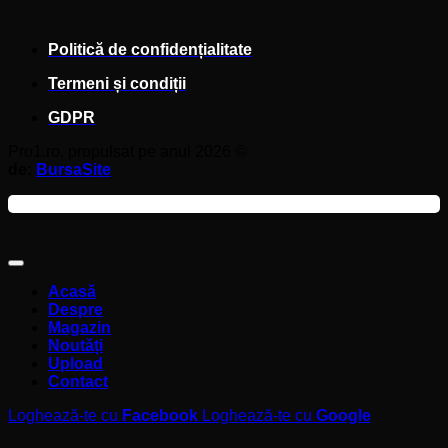
Politică de confidențialitate
Termeni și condiții
GDPR
Pro1.ro, propulsat pe anul 2026 ©
de:
BursaSite
Acasă
Despre
Magazin
Noutăți
Upload
Contact
Loghează-te cu
Facebook
Loghează-te cu
Google