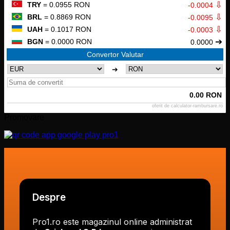
⇩
TRY
= 0.0955 RON
-0.0004
⇩
BRL
= 0.8869 RON
-0.0095
⇩
UAH
= 0.1017 RON
-0.0003
➔
BGN
= 0.0000 RON
0.0000
Convertor Valutar
➔
0.00 RON
oferit de
calculator-rambursare.ro
Promovare
Despre
Pro1.ro este magazinul online administrat