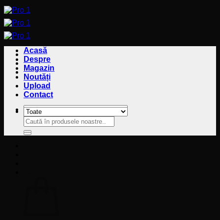
Sari
la
conținut
Acasă
Despre
Magazin
Noutăți
Upload
Contact
Caută
Caută
după:
după:
Coș