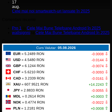
vs
comentariu
17
la
iPhone
aug.
Sistem
16
Niciun
Cele mai noi smartwatch-uri lansate în 2025
Mesh
comentariu
Comentarii recente
Wi-
la
Fi
Cele
Pro 1
la
Cele Mai Bune Telefoane Android în 2025
6
mai
wallsignro
la
Cele Mai Bune Telefoane Android în 2025
Dual-
noi
Band
smartwatch-
Convertor valutar
AX1800
uri
cu
lansate
Curs Valutar:
05.08.2026
Amazon
în
⇩
EUR
= 5.2489 RON
-0.0008
Alexa
2025
⇩
USD
= 4.5480 RON
-0.0144
⇩
GBP
= 6.1244 RON
-0.0074
⇩
CHF
= 5.6210 RON
-0.0093
⇩
CAD
= 3.2339 RON
-0.0161
⇧
XAU
= 607.9521 RON
+14.2243
⇩
JPY
= 2.8833 RON
-0.0055
⇧
MDL
= 0.2614 RON
+0.0003
⇩
NOK
= 0.4774 RON
-0.0022
⇧
PLN
= 1.2181 RON
+0.0008