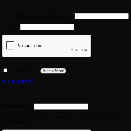
Autentificare
Obligatoriu
Nume utilizator sau adresă email
*
Obligatoriu
Parolă
*
Ține-mă minte
Autentificare
Ai uitat parola?
Înregistrare
Obligatoriu
Adresă email
*
Va fi trimisă o legătură la adresa ta de email pentru a seta o
parolă nouă.