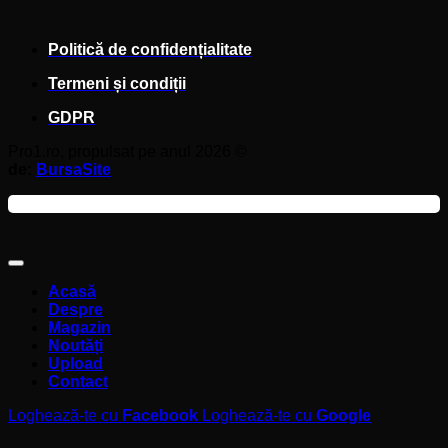
Politică de confidențialitate
Termeni și condiții
GDPR
Pro1.ro, propulsat pe anul 2026 ©
de:
BursaSite
Acasă
Despre
Magazin
Noutăți
Upload
Contact
Loghează-te cu
Facebook
Loghează-te cu
Google