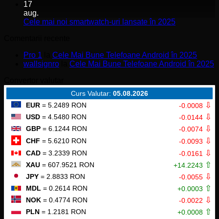
vs
comentariu
17
la
iPhone
aug.
Sistem
16
Niciun
Cele mai noi smartwatch-uri lansate în 2025
Mesh
comentariu
Comentarii recente
Wi-
la
Fi
Cele
Pro 1
la
Cele Mai Bune Telefoane Android în 2025
6
mai
wallsignro
la
Cele Mai Bune Telefoane Android în 2025
Dual-
noi
Band
smartwatch-
Convertor valutar
AX1800
uri
cu
lansate
Curs Valutar:
05.08.2026
Amazon
în
⇩
EUR
= 5.2489 RON
-0.0008
Alexa
2025
⇩
USD
= 4.5480 RON
-0.0144
⇩
GBP
= 6.1244 RON
-0.0074
⇩
CHF
= 5.6210 RON
-0.0093
⇩
CAD
= 3.2339 RON
-0.0161
⇧
XAU
= 607.9521 RON
+14.2243
⇩
JPY
= 2.8833 RON
-0.0055
⇧
MDL
= 0.2614 RON
+0.0003
⇩
NOK
= 0.4774 RON
-0.0022
⇧
PLN
= 1.2181 RON
+0.0008