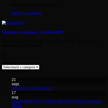
Nu ai niciun produs în coș.
Înapoi la magazin
Telefoane noi Samsung – Ce aduce 2025!
Telefoane noi Samsung – Ce aduce 2025! – Samsung a
continuat în 2025 să își...
23
iul.
Categorii
Categorii
Articole recente
21
sept.
Niciun
iPhone 17 vs iPhone 16
comentariu
17
la
aug.
iPhone
Sistem Mesh Wi-Fi 6 Dual-Band AX1800 cu Amazon
17
Niciun
Alexa