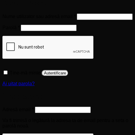
Autentificare
Obligatoriu
Nume utilizator sau adresă email
*
Obligatoriu
Parolă
*
Ține-mă minte
Autentificare
Ai uitat parola?
Înregistrare
Obligatoriu
Adresă email
*
Va fi trimisă o legătură la adresa ta de email pentru a seta o
parolă nouă.