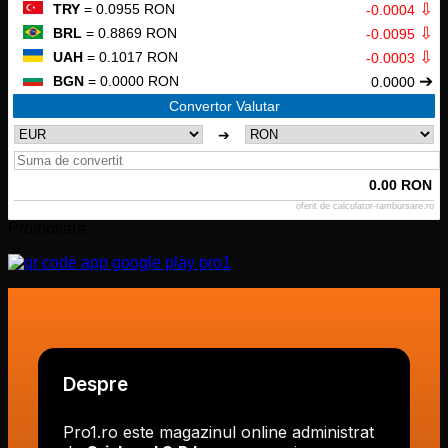
⇩
TRY
= 0.0955 RON
-0.0004
⇩
BRL
= 0.8869 RON
-0.0095
⇩
UAH
= 0.1017 RON
-0.0003
➔
BGN
= 0.0000 RON
0.0000
Convertor Valutar
➔
0.00 RON
oferit de
calculator-rambursare.ro
Promovare
Despre
Pro1.ro este magazinul online administrat