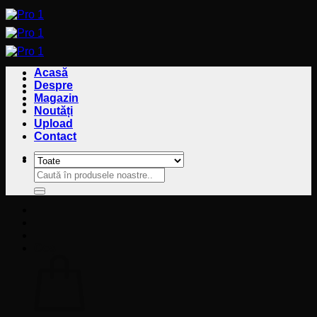
Sari
la
conținut
Acasă
Despre
Magazin
Noutăți
Upload
Contact
Caută
Caută
după:
după:
Coș