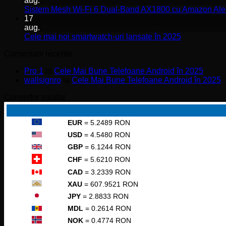
aug.
iPhone
Sistem Mesh Wi-Fi 6 Dual-Band AX1800 cu Amazon Ale
17
17
vs
aug.
iPhone
Niciun
Cele mai noi smartwatch-uri lansate în 2025
16
comentariu
Comentarii recente
la
Cele
Pro 1
la
Cele Mai Bune Telefoane Android în 2025
mai
wallsignro
la
Cele Mai Bune Telefoane Android în 2025
noi
smartwatch-
Convertor valutar
uri
lansate
în
EUR
= 5.2489 RON
2025
USD
= 4.5480 RON
GBP
= 6.1244 RON
CHF
= 5.6210 RON
CAD
= 3.2339 RON
XAU
= 607.9521 RON
JPY
= 2.8833 RON
MDL
= 0.2614 RON
NOK
= 0.4774 RON