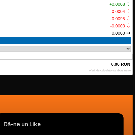
⇧
+0.0008
⇩
-0.0004
⇩
-0.0095
⇩
-0.0003
➔
0.0000
0.00 RON
oferit de
calculator-rambursare.ro
Dă-ne un Like