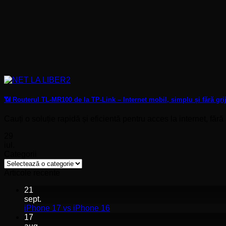
📶 Routerul TL-MR100 de la TP-Link – Internet mobil, simplu și fără gr
Cauți o soluție rapidă și eficientă pentru acces la internet, fără
29
iul.
Categorii
Categorii
Articole recente
21
sept.
Niciun
iPhone 17 vs iPhone 16
comentariu
17
la