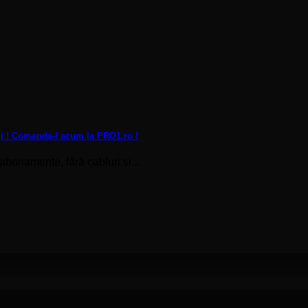
iji ! Comanda-l acum la PRO1.ro !
 abonamente, fără cabluri și...