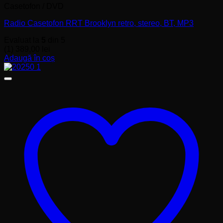
Casetofon / DVD
Radio Casetofon RRT Brooklyn retro, stereo, BT, MP3
Evaluat la
5
din 5
(1)
389,00
lei
Adaugă în coș