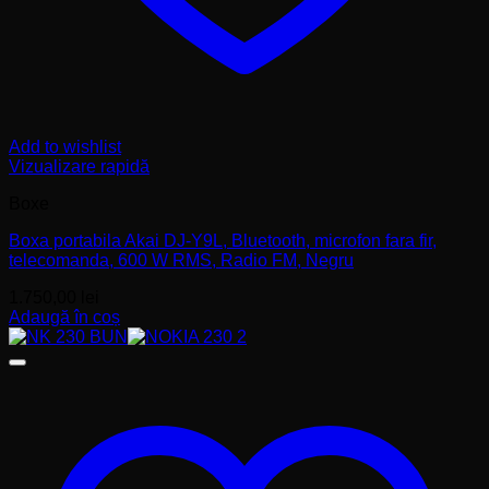
Add to wishlist
Vizualizare rapidă
Boxe
Boxa portabila Akai DJ-Y9L, Bluetooth, microfon fara fir,
telecomanda, 600 W RMS, Radio FM, Negru
1.750,00
lei
Adaugă în coș