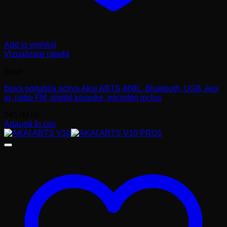
Add to wishlist
Vizualizare rapidă
Boxe
Boxa portabila activa Akai ABTS-808L, Bluetooth, USB, Aux
in, radio FM, digital karaoke, microfon inclus
245,00
lei
Adaugă în coș