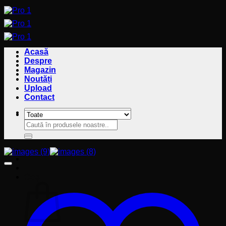
Sari
la
conținut
Acasă
Despre
Magazin
Noutăți
Upload
Contact
Caută
Caută
după:
după:
Coș