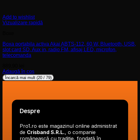
Add to wishlist
Vizualizare rapidă
Boxe
Boxa portabila activa Akai ABTS-112, 60 W, Bluetooth, USB,
slot card SD, Aux in, radio FM, afisaj LED, microfon,
telecomanda
889,90
lei
Adaugă în coș
Încarcă mai mult
(
20
/ 79)
Despre
Pro1.ro este magazinul online administrat
de
Crisband S.R.L.
, o companie
românească cu tradiție, fondată în